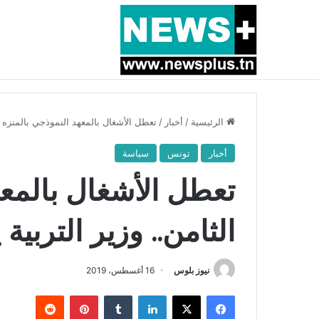
أخبار عاجلة
بسبب المرزوقي وبتكليف من سعيّد: الخارجية تستدعي
الرئيسية
/
أخبار
/
تعطل الأشغال بالمعهد النموذجي بالمنزه ال
أخبار
تونس
سياسة
تعطل الأشغال بالمعه
الثامن.. وزير التربية
نيوز بلوس
16 أغسطس، 2019
فيسبوك
X
لينكدإن
بينتيريست