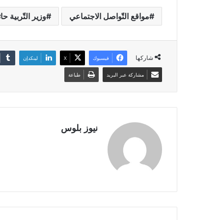
مواقع التّواصل الاجتماعي
وزير التّربية ح
شاركها
فيسبوك
X
لينكدإن
مشاركة عبر البريد
طباعة
نيوز بلوس