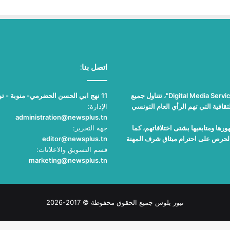
اتصل بنا:
"نيوز بلوس"، جريدة الكترونية مستقلة جامعة، تصدر عن مؤسسة "Digital Media Services"، تتناول جميع
11 نهج ابي الحسن الحضرمي- منوبة - تونس
قافية التي تهم الرأي العام التونسي
الإدارة:
administration@newsplus.tn
ها ومتابعيها بشتى اختلافاتهم، كما
جهة التحرير:
والحرص على احترام ميثاق شرف المهنة
editor@newsplus.tn
قسم التسويق والاعلانات:
marketing@newsplus.tn
نيوز بلوس جميع الحقوق محفوظة © 2017-2026