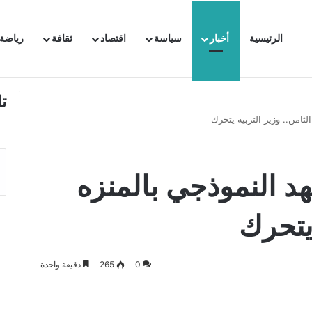
الرئيسية
أخبار
سياسة
اقتصاد
ثقافة
رياضة
 السفيرة الفرنسية بتونس وتبلغها احتجاجا شديد اللهجة !!
ت
ثامن.. وزير التربية يتحرك
د النموذجي بالمنزه
 يتحرك
0
265
دقيقة واحدة