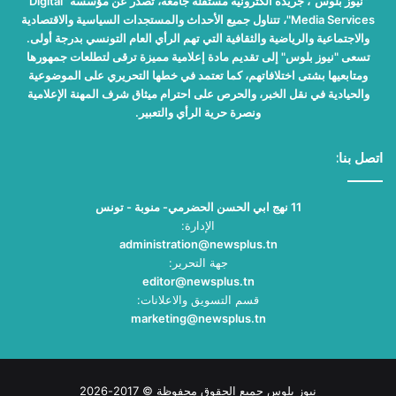
"نيوز بلوس"، جريدة الكترونية مستقلة جامعة، تصدر عن مؤسسة "Digital
Media Services"، تتناول جميع الأحداث والمستجدات السياسية والاقتصادية
والاجتماعية والرياضية والثقافية التي تهم الرأي العام التونسي بدرجة أولى.
تسعى "نيوز بلوس" إلى تقديم مادة إعلامية مميزة ترقى لتطلعات جمهورها
ومتابعيها بشتى اختلافاتهم، كما تعتمد في خطها التحريري على الموضوعية
والحيادية في نقل الخبر، والحرص على احترام ميثاق شرف المهنة الإعلامية
ونصرة حرية الرأي والتعبير.
اتصل بنا:
11 نهج ابي الحسن الحضرمي- منوبة - تونس
الإدارة:
administration@newsplus.tn
جهة التحرير:
editor@newsplus.tn
قسم التسويق والاعلانات:
marketing@newsplus.tn
نيوز بلوس جميع الحقوق محفوظة © 2017-2026