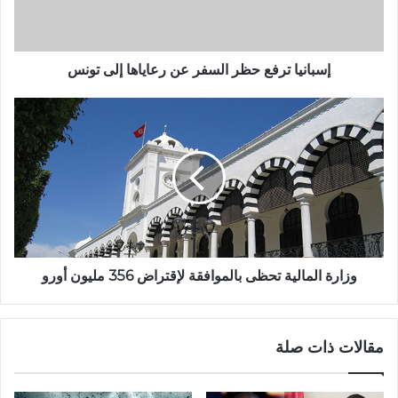
إسبانيا ترفع حظر السفر عن رعاياها إلى تونس
وزارة المالية تحظى بالموافقة لإقتراض 356 مليون أورو
مقالات ذات صلة