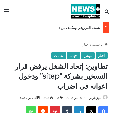
بحث عن
الق
بسبب المرزوقي وبتكليف من سعيّد: الخارجية تستدعي السفيرة الفرنسية بتونس وتبلغها احتجاجا شديد اللهجة !!
الرئيسية
/
أخبار
أخبار
تونس
جهات
نقابات
تطاوين: إتحاد الشغل يرفض قرار
التسخير بشركة ”sitep” ودخول
اعوانه في اضراب
نيوز بلوس
8 مايو، 2019
0
308
أقل من دقيقة
فيسبوك
X
لينكدإن
بينتيريست
واتساب