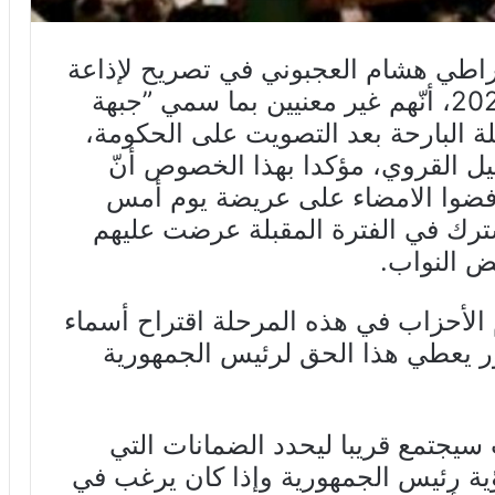
مقراطي هشام العجبوني في تصريح لإذاعة
موزاييك اليوم السبت 11 جانفي 2020، أنّهم غير معنيين بما سمي ”جبهة
ليلة البارحة بعد التصويت على الحكومة،
 القروي، مؤكدا بهذا الخصوص أنّ
ضوا الامضاء على عريضة يوم أمس
ترك في الفترة المقبلة عرضت عليهم
ض النواب.
 الأحزاب في هذه المرحلة اقتراح أسماء
ر يعطي هذا الحق لرئيس الجمهورية
يجتمع قريبا ليحدد الضمانات التي
ية رئيس الجمهورية وإذا كان يرغب في