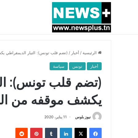
أخبار عاجلة
بسبب المرزوقي وبتكليف من سعيّد: الخارجية تستدعي
الرئيسية
/
أخبار
/
(تضم قلب تونس): التيار الديمقراطي يكش
أخبار
تونس
سياسة
(تضم قلب تونس): ال
يكشف موقفه من الجبه
نيوز بلوس
11 يناير، 2020
فيسبوك
X
لينكدإن
بينتيريست