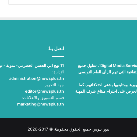
اتصل بنا:
"نيوز بلوس"، جريدة الكترونية مستقلة جامعة، تصدر عن مؤسسة "Digital Media Services"، تتناول جميع
11 نهج ابي الحسن الحضرمي- منوبة - تونس
قافية التي تهم الرأي العام التونسي
الإدارة:
administration@newsplus.tn
ها ومتابعيها بشتى اختلافاتهم، كما
جهة التحرير:
والحرص على احترام ميثاق شرف المهنة
editor@newsplus.tn
قسم التسويق والاعلانات:
marketing@newsplus.tn
نيوز بلوس جميع الحقوق محفوظة © 2017-2026