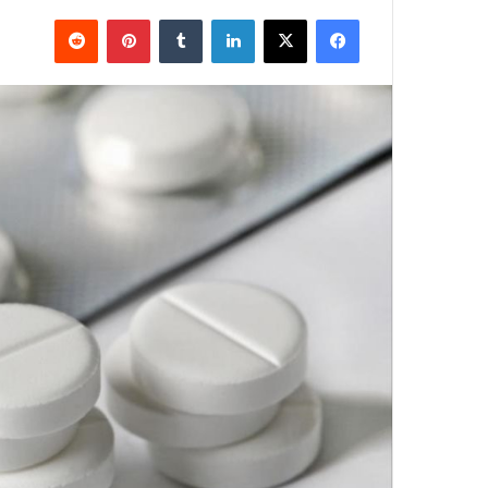
فيسبوك
X
لينكدإن
بينتيريست