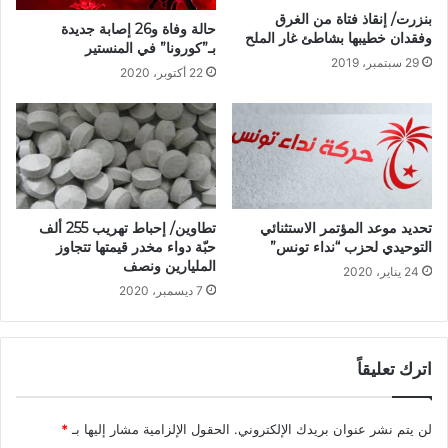
بنزرت/ إنقاذ فتاة من الغرق
حالة وفاة و26 إصابة جديدة
وفقدان خطيبها بشاطئ غار الملح
بـ”كورونا” في المنستير
29 سبتمبر، 2019
22 أكتوبر، 2020
تطاوين/ إحباط تهريب 255 ألف
تحديد موعد المؤتمر الاستثنائي
حبّة دواء مخدر قيمتها تتجاوز
التوحيدي لحزب “نداء تونس”
المليارين ونصف
24 يناير، 2020
7 ديسمبر، 2020
اترك تعليقاً
لن يتم نشر عنوان بريدك الإلكتروني.
الحقول الإلزامية مشار إليها بـ
*