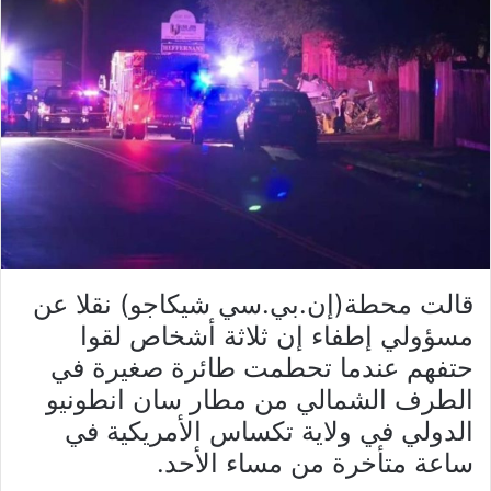
قالت محطة(إن.بي.سي شيكاجو) نقلا عن
مسؤولي إطفاء إن ثلاثة أشخاص لقوا
حتفهم عندما تحطمت طائرة صغيرة في
الطرف الشمالي من مطار سان انطونيو
الدولي في ولاية تكساس الأمريكية في
ساعة متأخرة من مساء الأحد.