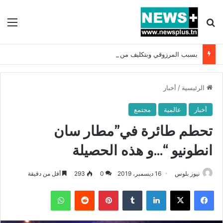
بحث عن
الق
بسبب المرزوقي وبتكليف من سعيّد: الخارجية تستدعي السفيرة الفرنسية بتونس وتبلغها احتجاجا شديد اللهجة !!
الرئيسية
/
أخبار
أخبار
عالمية
مجتمع
تحطم طائرة في”مطار سان
انطونيو “…و هذه الحصيلة
نيوز بلوس
16 ديسمبر، 2019
0
293
أقل من دقيقة
فيسبوك
X
لينكدإن
بينتيريست
واتساب