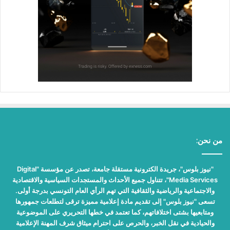
من نحن:
"نيوز بلوس"، جريدة الكترونية مستقلة جامعة، تصدر عن مؤسسة "Digital
Media Services"، تتناول جميع الأحداث والمستجدات السياسية والاقتصادية
والاجتماعية والرياضية والثقافية التي تهم الرأي العام التونسي بدرجة أولى.
تسعى "نيوز بلوس" إلى تقديم مادة إعلامية مميزة ترقى لتطلعات جمهورها
ومتابعيها بشتى اختلافاتهم، كما تعتمد في خطها التحريري على الموضوعية
والحيادية في نقل الخبر، والحرص على احترام ميثاق شرف المهنة الإعلامية