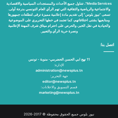
Media Services"، تتناول جميع الأحداث والمستجدات السياسية والاقتصادية
والاجتماعية والرياضية والثقافية التي تهم الرأي العام التونسي بدرجة أولى.
تسعى "نيوز بلوس" إلى تقديم مادة إعلامية مميزة ترقى لتطلعات جمهورها
ومتابعيها بشتى اختلافاتهم، كما تعتمد في خطها التحريري على الموضوعية
والحيادية في نقل الخبر، والحرص على احترام ميثاق شرف المهنة الإعلامية
ونصرة حرية الرأي والتعبير.
اتصل بنا:
11 نهج ابي الحسن الحضرمي- منوبة - تونس
الإدارة:
administration@newsplus.tn
جهة التحرير:
editor@newsplus.tn
قسم التسويق والاعلانات:
marketing@newsplus.tn
نيوز بلوس جميع الحقوق محفوظة © 2017-2026