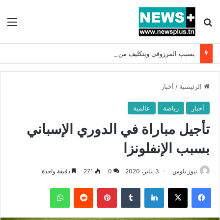
بحث عن
الق
بسبب المرزوقي وبتكليف من سعيّد: الخارجية تستدعي السفيرة الفرنسية بتونس وتبلغها احتجاجا شديد اللهجة !!
الرئيسية
/
أخبار
أخبار
رياضة
عالمية
تأجيل مباراة في الدوري الإسباني
بسبب الإنفلونزا
نيوز بلوس
3 يناير، 2020
0
271
دقيقة واحدة
فيسبوك
X
لينكدإن
بينتيريست
واتساب