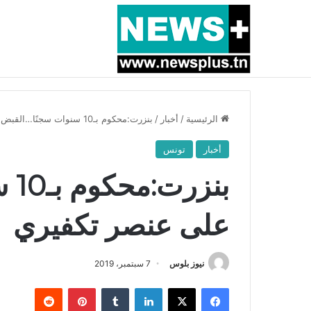
أخبار عاجلة
بسبب المرزوقي وبتكليف من سعيّد: الخارجية تستدعي
الرئيسية
/
أخبار
/
بنزرت:محكوم بـ10 سنوات سجنًا…القبض على عنصر تكفيري
أخبار
تونس
بنز
على عنصر تكفيري
نيوز بلوس
7 سبتمبر، 2019
فيسبوك
X
لينكدإن
بينتيريست