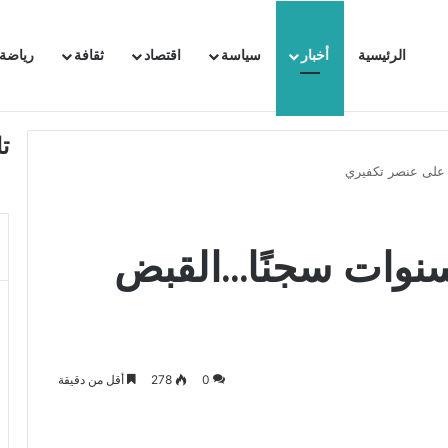
الرئيسية
أخبار
سياسة
اقتصاد
ثقافة
رياضة
 السفيرة الفرنسية بتونس وتبلغها احتجاجا شديد اللهجة !!
ت
رت:محكوم بـ10 سنوات سجنًا…القبض
0
278
أقل من دقيقة