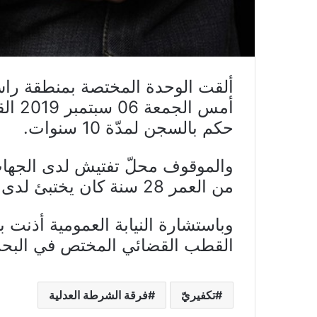
ألقت الوحدة المختصة بمنطقة راس
أمس ا
حكم بالسجن لمدّة 10 سنوات.
والموقوف محلّ تفتيش لدى الجهات 
من العمر 28 سنة كان يختبئ لدى أحد أقاربه.
وباستشارة النيابة العمومية أذنت ب
القطب القضائي المختص في البحث ف
تكفيريّ
فرقة الشرطة العدلية