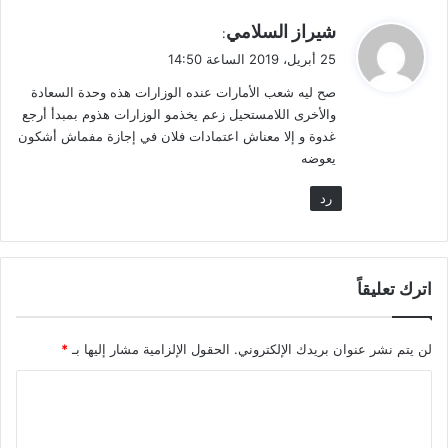
ي
شيراز السلامي
:
ق
25 أبريل، 2019 الساعة 14:50
و
صح ليه شعب الأمارات عنده الوزارات هذه وحدة السعادة
ل
والأخرى اللامستحيل زعم يخذمو الوزارات هذوم بمبدأ أرجع
غدوة و إلا معناش اعتمادات فلان في إجازة مفماش أشكون
يعوضه
رد
اترك تعليقاً
لن يتم نشر عنوان بريدك الإلكتروني.
الحقول الإلزامية مشار إليها بـ
*
ا
ل
ت