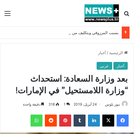
بحث عن
الق
بسبب المرزوقي وبتكليف من سعيّد: الخارجية تستدعي السفيرة الفرنسية بتونس وتبلغها احتجاجا شديد اللهجة !!
الرئيسية
/
أخبار
أخبار
عربي
بعد وزارة السعادة: استحداث
“وزارة اللامستحيل” في الإمارات!
نيوز بلوس
24 أبريل، 2019
1
318
دقيقة واحدة
فيسبوك
X
لينكدإن
بينتيريست
واتساب