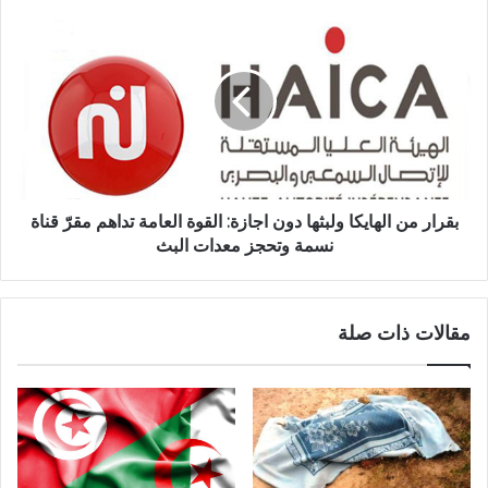
بقرار من الهايكا ولبثها دون اجازة: القوة العامة تداهم مقرّ قناة
نسمة وتحجز معدات البث
مقالات ذات صلة