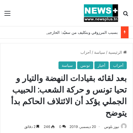
بحث عن
الق
بسبب المرزوقي وبتكليف من سعيّد: الخارجية تستدعي السفيرة الفرنسية بتونس وتبلغها احتجاجا شديد اللهجة !!
الرئيسية
/
سياسة
/
أحزاب
أحزاب
أخبار
تونس
سياسة
بعد لقائه بقيادات النهضة والتيار و
تحيا تونس و حركة الشعب: الحبيب
الجملي يؤكد أن الائتلاف الحاكم بدأ
يتوضح
نيوز بلوس
20 ديسمبر، 2019
0
246
2 دقائق