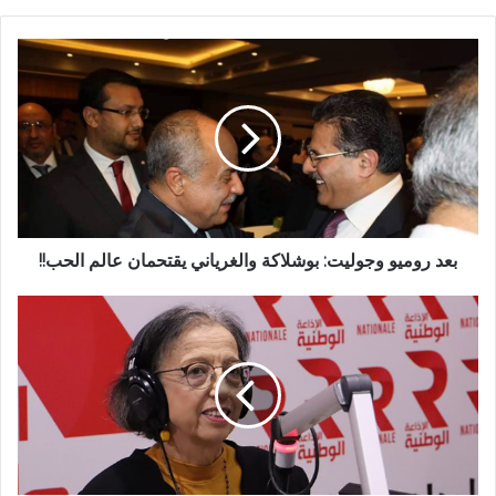
بعد روميو وجوليت: بوشلاكة والغرياني يقتحمان عالم الحب!!