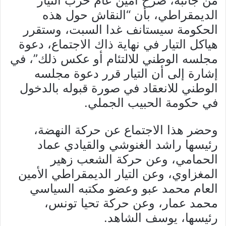
من جانبه، صرح أمين عام حزب التيار
الديمقراطي، بأن “النقاش حول هذه
الحكومة سيستانف غدا السبت، وستقرر
هياكل التيار في نهاية ذاك الاجتماع، دعوة
مجلسه الوطني للالتئام أو عكس ذلك”، في
إشارة إلى أن التيار قرر دعوة مجلسه
الوطني للانعقاد في صورة قبوله بالدخول
في حكومة الحبيب الجملي.
وحضر هذا الاجتماع عن حركة النهضة،
رئيسها راشد الغنوشي والقيادي عماد
الحمامي، وعن حركة الشعب زهير
المغزاوي، وعن التيار الديمقراطي الأمين
العام محمد عبو وعضو مكتبه السياسي
محمد عمار، وعن حركة تحيا تونس،
رئيسها، يوسف الشاهد.