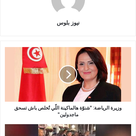
نيوز بلوس
وزيرة الرياضة: ''شنوّة هالماكينة اللّي تُخلص باش تسحق
ماجدولين''