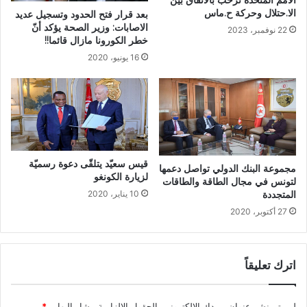
الأمم المتحدة ترحب بالاتّفاق بين
الا.حتلال وحركة ح.ماس
بعد قرار فتح الحدود وتسجيل عديد
الاصابات: وزير الصحة يؤكد أنّ
22 نوفمبر، 2023
خطر الكورونا مازال قائما!!
16 يونيو، 2020
قيس سعيّد يتلقّى دعوة رسميّة
مجموعة البنك الدولي تواصل دعمها
لزيارة الكونغو
لتونس في مجال الطاقة والطاقات
المتجددة
10 يناير، 2020
27 أكتوبر، 2020
اترك تعليقاً
لن يتم نشر عنوان بريدك الإلكتروني.
الحقول الإلزامية مشار إليها بـ
*