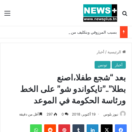
بحث عن
الق
بسبب المرزوقي وبتكليف من سعيّد: الخارجية تستدعي السفيرة الفرنسية بتونس وتبلغها احتجاجا شديد اللهجة !!
الرئيسية
/
أخبار
أخبار
تونس
بعد “شجع طفلا،اصنع
بطلا”..”تايكواندو شو” على الخط
ورئاسة الحكومة في الموعد
نيوز بلوس
19 أكتوبر، 2018
0
297
أقل من دقيقة
فيسبوك
X
لينكدإن
بينتيريست
واتساب