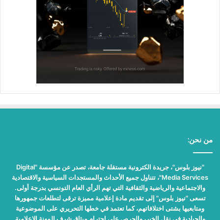
من نحن:
"نيوز بلوس"، جريدة الكترونية مستقلة جامعة، تصدر عن مؤسسة "Digital
Media Services"، تتناول جميع الأحداث والمستجدات السياسية والاقتصادية
والاجتماعية والرياضية والثقافية التي تهم الرأي العام التونسي بدرجة أولى.
تسعى "نيوز بلوس" إلى تقديم مادة إعلامية مميزة ترقى لتطلعات جمهورها
ومتابعيها بشتى اختلافاتهم، كما تعتمد في خطها التحريري على الموضوعية
والحيادية في نقل الخبر، والحرص على احترام ميثاق شرف المهنة الإعلامية