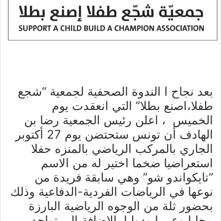
بعد نجاح ا الندوة الصحفية لجمعية “شجع
طفلا،اصنع بطلا” التي انعقدت يوم
الخميس ، اعلن رئيس الجمعية رضا بن
الهادف أن تونس ستحتضن يوم 27 أكتوبر
الجاري بالمركب الرياضي بالمنزه حفلا
استعراضيا ضخما اختير له من الاسم
“تايكواندو شو” وهي سابقة فريدة من
نوعها في الرياضات الفردية-الدفاعية وذلك
بحضور ثلة من الوجوه الرياضية البارزة
محليا وعربيا ودوليا بالإضافة الى تواجد