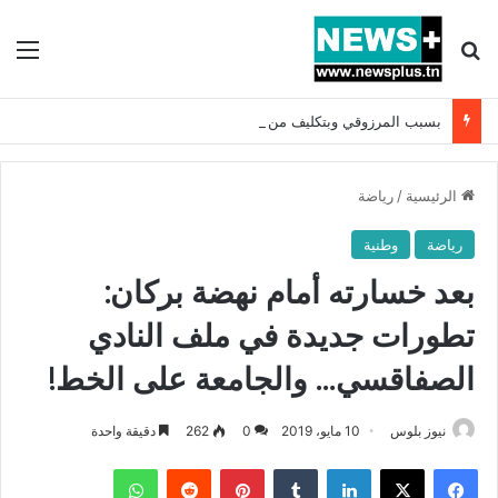
بحث عن
الق
بسبب المرزوقي وبتكليف من سعيّد: الخارجية تستدعي السفيرة الفرنسية بتونس وتبلغها احتجاجا شديد اللهجة !!
الرئيسية
/
رياضة
رياضة
وطنية
بعد خسارته أمام نهضة بركان:
تطورات جديدة في ملف النادي
الصفاقسي… والجامعة على الخط!
نيوز بلوس
10 مايو، 2019
0
262
دقيقة واحدة
فيسبوك
X
لينكدإن
بينتيريست
واتساب