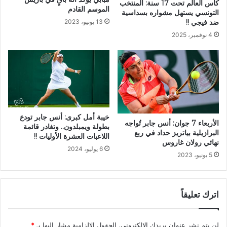
كأس العالم تحت 17 سنة: المنتخب
الموسم القادم
التونسي يستهل مشواره بسداسية
ضد فيجي !!
13 يونيو، 2023
4 نوفمبر، 2025
خيبة أمل كبرى: أنس جابر تودع
الأربعاء 7 جوان: أنس جابر تُواجه
بطولة ويمبلدون.. وتغادر قائمة
البرازيلية بياتريز حداد في ربع
اللاعبات العشرة الأوليات !!
نهائي رولان غاروس
6 يوليو، 2024
5 يونيو، 2023
اترك تعليقاً
لن يتم نشر عنوان بريدك الإلكتروني.
الحقول الإلزامية مشار إليها بـ
*