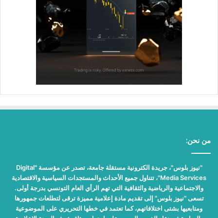
من نحن:
"نيوز بلوس"، جريدة الكترونية مستقلة جامعة، تصدر عن مؤسسة "Digital
Media Services"، تتناول جميع الأحداث والمستجدات السياسية والاقتصادية
والاجتماعية والرياضية والثقافية التي تهم الرأي العام التونسي بدرجة أولى.
تسعى "نيوز بلوس" إلى تقديم مادة إعلامية مميزة ترقى لتطلعات جمهورها
ومتابعيها بشتى اختلافاتهم، كما تعتمد في خطها التحريري على الموضوعية