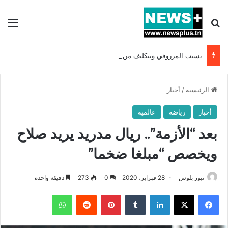
بحث عن
الق
بسبب المرزوقي وبتكليف من سعيّد: الخارجية تستدعي السفيرة الفرنسية بتونس وتبلغها احتجاجا شديد اللهجة !!
الرئيسية
/
أخبار
أخبار
رياضة
عالمية
بعد “الأزمة”.. ريال مدريد يريد صلاح
ويخصص “مبلغا ضخما”
نيوز بلوس
28 فبراير، 2020
0
273
دقيقة واحدة
فيسبوك
X
لينكدإن
بينتيريست
واتساب