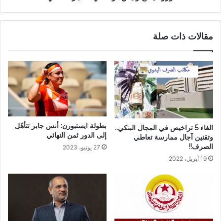
مقالات ذات صلة
بطولة ايستبورن: أنس جابر تتأهّل
الغاء 5 تراخيص في المجال البنكي..
إلى الدور ثمن النهائي
وتقنين آجال ممارسة تعاطي
الصرف!!
27 يونيو، 2023
19 أبريل، 2022