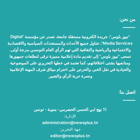
من نحن:
"نيوز بلوس"، جريدة الكترونية مستقلة جامعة، تصدر عن مؤسسة "Digital
Media Services"، تتناول جميع الأحداث والمستجدات السياسية والاقتصادية
والاجتماعية والرياضية والثقافية التي تهم الرأي العام التونسي بدرجة أولى.
تسعى "نيوز بلوس" إلى تقديم مادة إعلامية مميزة ترقى لتطلعات جمهورها
ومتابعيها بشتى اختلافاتهم، كما تعتمد في خطها التحريري على الموضوعية
والحيادية في نقل الخبر، والحرص على احترام ميثاق شرف المهنة الإعلامية
ونصرة حرية الرأي والتعبير.
اتصل بنا:
11 نهج ابي الحسن الحضرمي- منوبة - تونس
الإدارة:
administration@newsplus.tn
جهة التحرير:
editor@newsplus.tn