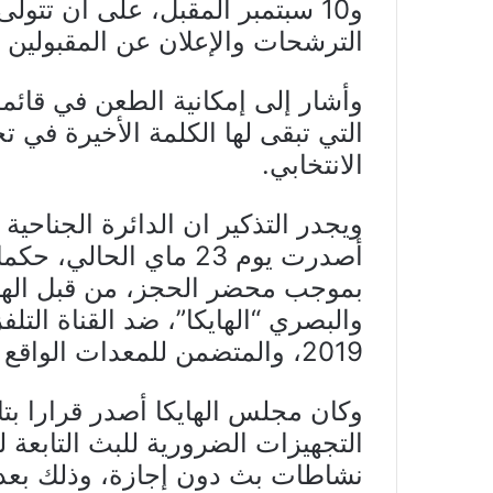
و10 سبتمبر المقبل، على أن تتول
الترشحات والإعلان عن المقبولين أو
وأشار إلى إمكانية الطعن في قائمة
التي تبقى لها الكلمة الأخيرة في تحد
الانتخابي.
ويجدر التذكير ان الدائرة الجناحية
أصدرت يوم 23 ماي الحا
بموجب محضر الحجز، من قبل الهيئة
2019، والمتضمن للمعدات الواقع ضبطها صلب المحضر.
التجهيزات الضرورية للبث التابعة ل
نشاطات بث دون إجازة، وذلك بعد ا