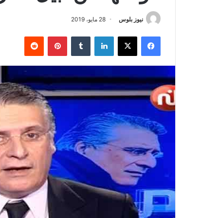
نيوز بلوس
28 مايو، 2019
فيسبوك
X
لينكدإن
بينتيريست