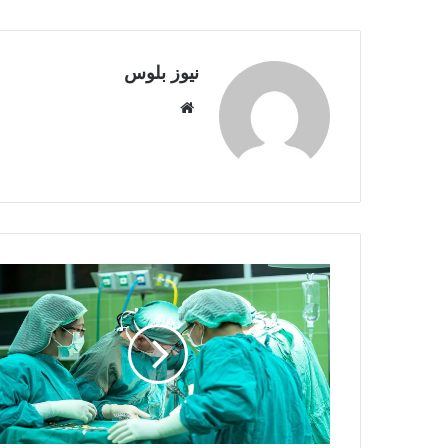
نيوز بلوس
موقع
الويب