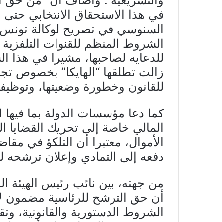
والتشريعية”. واضاف أن “من حق 
في هذا الاستحقاق الانتخابي حتى
السنوسي في تصريح لوكالة تونس إفري
الشروط المنظم للقنوات التلفزية ا
للدعاية لصاحبها، مشيرا في هذا ال
زالت تطلقها “الهايكا” بخصوص تجا
للقانون وخطورة وضعيتها، وتوظيفه
كما دعا مؤسسات الدولة بما فيها 
المالي خاصة إلى تحريك القضايا ا
الأموال، معتبرا أن التلكؤ في مقاضا
دفعه إلى التمادي وإعلان ترشحه للا
من جهته، بين نائب رئيس الهيئة ال
أن حق الترشح للرئاسية مضمون ل