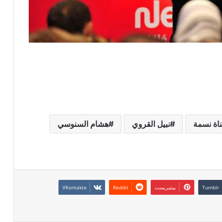
اة نسمة
نبيل القروي
هشام السنوسي
بينتيريست