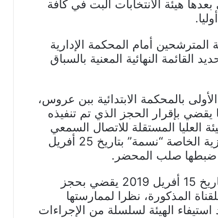
ى بعدها هيئة الانتخابات البت في كافة
ليا.
 المترشحين أمام المحكمة الإدارية
يد القائمة النهائية المعنية بالسباق
 الأولى بالمحكمة الابتدائية ببن عروس،
لي، حكما يقضي بإقرار الحجز الذي تم تنفيذه
 العليا المستقلة للاتصال السمعي
والبصري “الهايكا”، ضد القناة التلفزية الخاصة “نسمة” بتاريخ 25 أفريل
وكان مجلس الهايكا أصدر قرارا بتاريخ 15 أفريل 2019 يقضي بحجز
لقناة المذكورة، نظرا لممارستها
ستيفاء الهيئة لسلسلة من الإجراءات