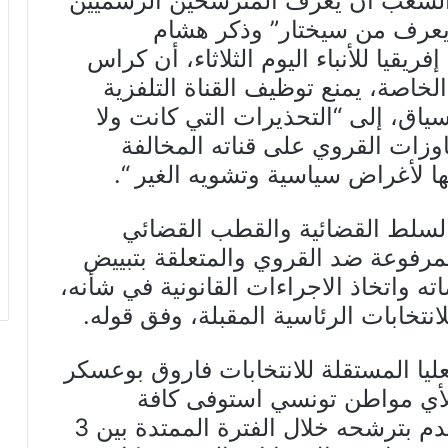
الشعب أن يعرف المترشحين الرسميين
 يعرف من سيختار” وذكر هشام
قيا للأنباء اليوم الثلاثاء، أن كراس
لخاصة، يمنع توظيف القناة التلفزية
سياق، إلى “التحذيرات التي كانت ولا
وزات القروي على قناته المخالفة
ا لأغراض سياسية وتشويه الغير “.
السلط القضائية والقطب القضائي
لمرفوعة ضد القروي والمتعلقة بتبييض
ته واتخاذ الاجراءات القانونية في شأنه،
نتخابات الرئاسية المقبلة، وفق قوله.
عليا المستقلة للانتخابات فاروق بوعسكر
أي مواطن تونسي استوفى كافة
الشروط الدستورية والقانونية، وتقدم بترشحه خلال الفترة الممتدة بين 3