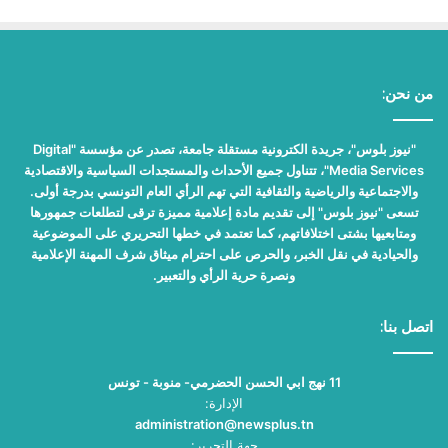
من نحن:
"نيوز بلوس"، جريدة الكترونية مستقلة جامعة، تصدر عن مؤسسة "Digital
Media Services"، تتناول جميع الأحداث والمستجدات السياسية والاقتصادية
والاجتماعية والرياضية والثقافية التي تهم الرأي العام التونسي بدرجة أولى.
تسعى "نيوز بلوس" إلى تقديم مادة إعلامية مميزة ترقى لتطلعات جمهورها
ومتابعيها بشتى اختلافاتهم، كما تعتمد في خطها التحريري على الموضوعية
والحيادية في نقل الخبر، والحرص على احترام ميثاق شرف المهنة الإعلامية
ونصرة حرية الرأي والتعبير.
اتصل بنا:
11 نهج ابي الحسن الحضرمي- منوبة - تونس
الإدارة:
administration@newsplus.tn
جهة التحرير: