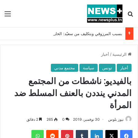
بحث عن
الق
بسبب المرزوقي وبتكليف من سعيّد: الخارجية تستدعي السفيرة الفرنسية بتونس وتبلغها احتجاجا شديد اللهجة !!
الرئيسية
/
أخبار
أخبار
تونس
سياسة
مجتمع مدني
بالفيديو: ناشطات من المجتمع
المدني ينددن بالعنف المسلط ضد
المرأة
نيوز بلوس
30 نوفمبر، 2019
0
265
2 دقائق
فيسبوك
X
لينكدإن
بينتيريست
واتساب