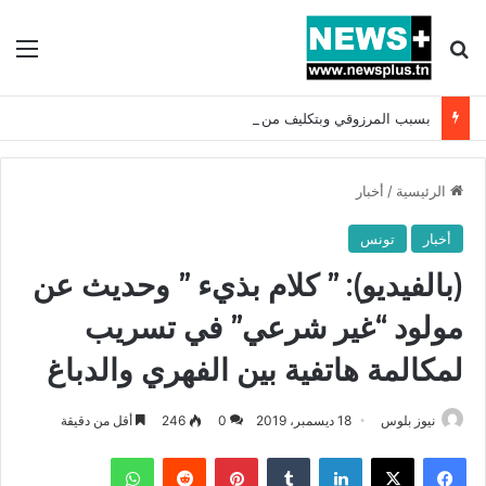
بحث عن
الق
بسبب المرزوقي وبتكليف من سعيّد: الخارجية تستدعي السفيرة الفرنسية بتونس وتبلغها احتجاجا شديد اللهجة !!
الرئيسية
/
أخبار
أخبار
تونس
(بالفيديو): ” كلام بذيء ” وحديث عن
مولود “غير شرعي” في تسريب
لمكالمة هاتفية بين الفهري والدباغ
نيوز بلوس
18 ديسمبر، 2019
0
246
أقل من دقيقة
فيسبوك
X
لينكدإن
بينتيريست
واتساب