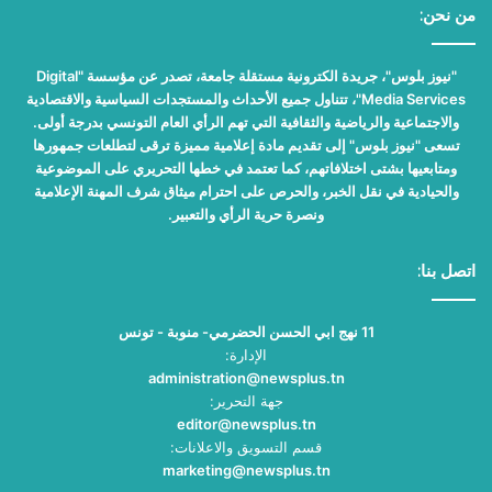
من نحن:
"نيوز بلوس"، جريدة الكترونية مستقلة جامعة، تصدر عن مؤسسة "Digital
Media Services"، تتناول جميع الأحداث والمستجدات السياسية والاقتصادية
والاجتماعية والرياضية والثقافية التي تهم الرأي العام التونسي بدرجة أولى.
تسعى "نيوز بلوس" إلى تقديم مادة إعلامية مميزة ترقى لتطلعات جمهورها
ومتابعيها بشتى اختلافاتهم، كما تعتمد في خطها التحريري على الموضوعية
والحيادية في نقل الخبر، والحرص على احترام ميثاق شرف المهنة الإعلامية
ونصرة حرية الرأي والتعبير.
اتصل بنا:
11 نهج ابي الحسن الحضرمي- منوبة - تونس
الإدارة:
administration@newsplus.tn
جهة التحرير:
editor@newsplus.tn
قسم التسويق والاعلانات:
marketing@newsplus.tn