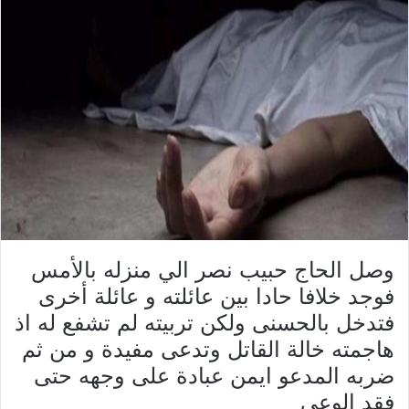
وصل الحاج حبيب نصر الي منزله بالأمس
فوجد خلافا حادا بين عائلته و عائلة أخرى
فتدخل بالحسنى ولكن تربيته لم تشفع له اذ
هاجمته خالة القاتل وتدعى مفيدة و من ثم
ضربه المدعو ايمن عبادة على وجهه حتى
فقد الوعي