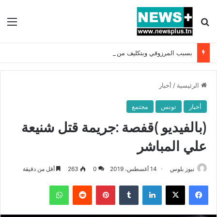
بحث عن
الق
بسبب المرزوقي وبتكليف من سعيّد: الخارجية تستدعي السفيرة الفرنسية بتونس وتبلغها احتجاجا شديد اللهجة !!
الرئيسية
/
أخبار
أخبار
تونس
مجتمع
(بالفيديو )قفصة :جريمة قتل شنيعة
علي المباشر
نيوز بلوس
14 أغسطس، 2019
0
263
أقل من دقيقة
فيسبوك
X
لينكدإن
بينتيريست
واتساب