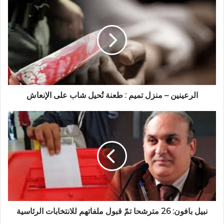
الرعينين – منزل تميم : طعنة تُحيل شاب على الإنعاش
نبيل بافون: 26 مترشحا تمّ قبول ملفاتهم للانتخابات الرئاسية