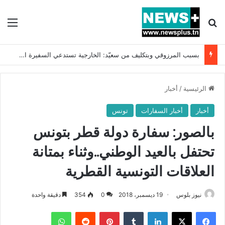
بحث عن
الق
عاجل: معين الشعباني مدربا جديدا للمنتخب التونسي !!
الرئيسية
/
أخبار
أخبار
أخبار السفارات
تونس
بالصور: سفارة دولة قطر بتونس
تحتفل بالعيد الوطني..وثناء بمتانة
العلاقات التونسية القطرية
نيوز بلوس
19 ديسمبر، 2018
0
354
دقيقة واحدة
فيسبوك
X
لينكدإن
بينتيريست
واتساب