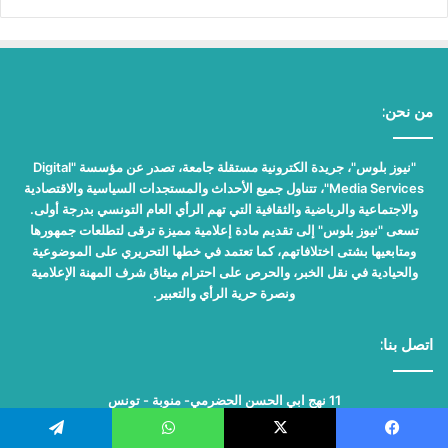
من نحن:
"نيوز بلوس"، جريدة الكترونية مستقلة جامعة، تصدر عن مؤسسة "Digital
Media Services"، تتناول جميع الأحداث والمستجدات السياسية والاقتصادية
والاجتماعية والرياضية والثقافية التي تهم الرأي العام التونسي بدرجة أولى.
تسعى "نيوز بلوس" إلى تقديم مادة إعلامية مميزة ترقى لتطلعات جمهورها
ومتابعيها بشتى اختلافاتهم، كما تعتمد في خطها التحريري على الموضوعية
والحيادية في نقل الخبر، والحرص على احترام ميثاق شرف المهنة الإعلامية
ونصرة حرية الرأي والتعبير.
اتصل بنا:
11 نهج ابي الحسن الحضرمي- منوبة - تونس
الإدارة:
administration@newsplus.tn
يسبوك
X
واتساب
تيلقرام