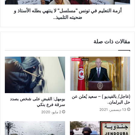
أزمة التعليم في تونس "مسلسل" لا ينتهي بطله الأستاذ و
ضحيته التلميذ...
مقالات ذات صلة
(عاجل/ بالفيديو ) – سعيد يُعلن عن
بومهل: القبض على شخص بصدد
حل البرلمان..
سرقة فرع بنكي
13 ديسمبر، 2021
2 مايو، 2020