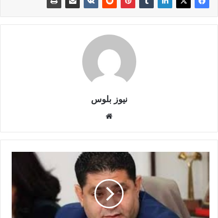
نيوز بلوس
موقع
الويب