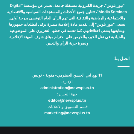
"نيوز بلوس"، جريدة الكترونية مستقلة جامعة، تصدر عن مؤسسة "Digital
Media Services"، تتناول جميع الأحداث والمستجدات السياسية والاقتصادية
والاجتماعية والرياضية والثقافية التي تهم الرأي العام التونسي بدرجة أولى.
تسعى "نيوز بلوس" إلى تقديم مادة إعلامية مميزة ترقى لتطلعات جمهورها
ومتابعيها بشتى اختلافاتهم، كما تعتمد في خطها التحريري على الموضوعية
والحيادية في نقل الخبر، والحرص على احترام ميثاق شرف المهنة الإعلامية
ونصرة حرية الرأي والتعبير.
اتصل بنا:
11 نهج ابي الحسن الحضرمي- منوبة - تونس
الإدارة:
administration@newsplus.tn
جهة التحرير:
editor@newsplus.tn
قسم التسويق والاعلانات:
marketing@newsplus.tn