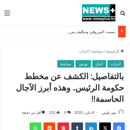
بحث عن
الق
بسبب المرزوقي وبتكليف من سعيّد: الخارجية تستدعي السفيرة الفرنسية بتونس وتبلغها احتجاجا شديد اللهجة !!
الرئيسية
/
سياسة
/
أحزاب
أحزاب
أخبار
تونس
سياسة
بالتفاصيل: الكشف عن مخطط
حكومة الرئيس.. وهذه أبرز الآجال
الحاسمة!!
نيوز بلوس
9 يناير، 2020
0
232
أقل من دقيقة
فيسبوك
X
لينكدإن
بينتيريست
واتساب