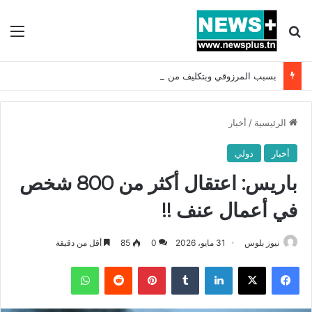
بحث عن
الق
بسبب المرزوقي وبتكليف من سعيّد: الخارجية تستدعي السفيرة الفرنسية بتونس وتبلغها احتجاجا شديد اللهجة !!
الرئيسية
/
أخبار
أخبار
دولي
باريس: اعتقال أكثر من 800 شخص
في أعمال عنف !!
نيوز بلوس
31 مايو، 2026
0
85
أقل من دقيقة
فيسبوك
X
لينكدإن
بينتيريست
واتساب