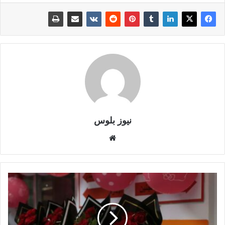
نيوز بلوس
موقع
الويب