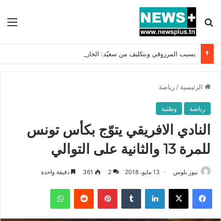
بحث عن
الق
بسبب المرزوقي وبتكليف من سعيّد: الخارجية تستدعي السفيرة الفرنسية بتونس وتبلغها احتجاجا شديد اللهجة !!
الرئيسية
/
رياضة
رياضة
وطنية
النادي الافريقي يتوّج بكأس تونس
للمرة 13 والثانية على التوالي
نيوز بلوس
13 مايو، 2018
2
361
دقيقة واحدة
فيسبوك
X
لينكدإن
بينتيريست
واتساب