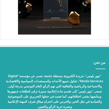
من نحن:
"نيوز بلوس"، جريدة الكترونية مستقلة جامعة، تصدر عن مؤسسة "Digital
Media Services"، تتناول جميع الأحداث والمستجدات السياسية والاقتصادية
والاجتماعية والرياضية والثقافية التي تهم الرأي العام التونسي بدرجة أولى.
تسعى "نيوز بلوس" إلى تقديم مادة إعلامية مميزة ترقى لتطلعات جمهورها
ومتابعيها بشتى اختلافاتهم، كما تعتمد في خطها التحريري على الموضوعية
والحيادية في نقل الخبر، والحرص على احترام ميثاق شرف المهنة الإعلامية
ونصرة حرية الرأي والتعبير.