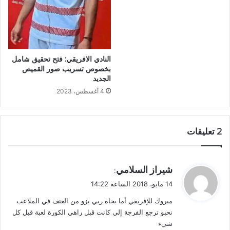
النادي الافريقي: فتح تحقيق شامل
بخصوص تسريب صور القميص
الجديد
4 أغسطس، 2023
‫2 تعليقات
ي
شيراز السلامي
:
ق
14 مايو، 2018 الساعة 14:22
و
مبروك للإفريقي أما بجاه ربي يزو من العنف في الملاعب
ل
نحبو ترجع الفرجة إلي كانت قبل راهي الكورة لعبة قبل كل
شيء