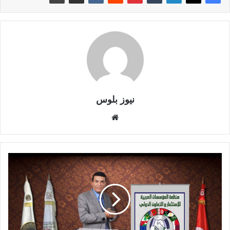
نيوز بلوس
موقع
الويب