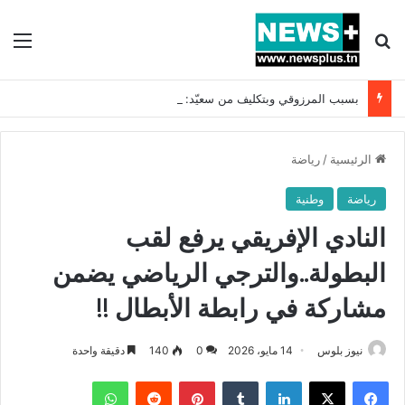
بحث عن
الق
بسبب المرزوقي وبتكليف من سعيّد: الخارجية تستدعي السفيرة الفرنسية بتونس وتبلغها احتجاجا شديد اللهجة !!
الرئيسية
/
رياضة
رياضة
وطنية
النادي الإفريقي يرفع لقب
البطولة..والترجي الرياضي يضمن
مشاركة في رابطة الأبطال !!
نيوز بلوس
14 مايو، 2026
0
140
دقيقة واحدة
فيسبوك
X
لينكدإن
بينتيريست
واتساب