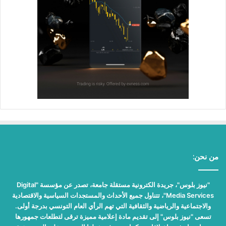
من نحن:
"نيوز بلوس"، جريدة الكترونية مستقلة جامعة، تصدر عن مؤسسة "Digital
Media Services"، تتناول جميع الأحداث والمستجدات السياسية والاقتصادية
والاجتماعية والرياضية والثقافية التي تهم الرأي العام التونسي بدرجة أولى.
تسعى "نيوز بلوس" إلى تقديم مادة إعلامية مميزة ترقى لتطلعات جمهورها