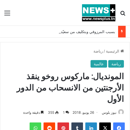
بحث عن
الق
بسبب المرزوقي وبتكليف من سعيّد: الخارجية تستدعي السفيرة الفرنسية بتونس وتبلغها احتجاجا شديد اللهجة !!
الرئيسية
/
رياضة
رياضة
عالمية
المونديال: ماركوس روخو ينقذ
الأرجنتين من الانسحاب من الدور
الأول
نيوز بلوس
26 يونيو، 2018
1
355
دقيقة واحدة
فيسبوك
X
لينكدإن
بينتيريست
واتساب