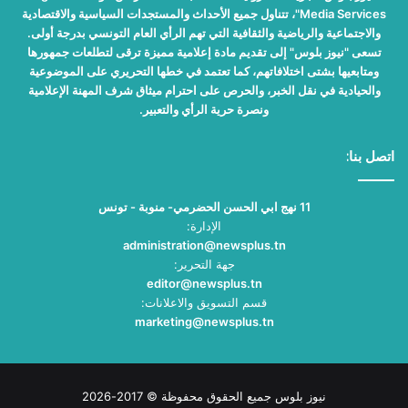
Media Services"، تتناول جميع الأحداث والمستجدات السياسية والاقتصادية
والاجتماعية والرياضية والثقافية التي تهم الرأي العام التونسي بدرجة أولى.
تسعى "نيوز بلوس" إلى تقديم مادة إعلامية مميزة ترقى لتطلعات جمهورها
ومتابعيها بشتى اختلافاتهم، كما تعتمد في خطها التحريري على الموضوعية
والحيادية في نقل الخبر، والحرص على احترام ميثاق شرف المهنة الإعلامية
ونصرة حرية الرأي والتعبير.
اتصل بنا:
11 نهج ابي الحسن الحضرمي- منوبة - تونس
الإدارة:
administration@newsplus.tn
جهة التحرير:
editor@newsplus.tn
قسم التسويق والاعلانات:
marketing@newsplus.tn
نيوز بلوس جميع الحقوق محفوظة © 2017-2026