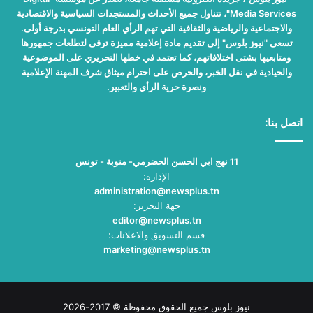
Media Services"، تتناول جميع الأحداث والمستجدات السياسية والاقتصادية
والاجتماعية والرياضية والثقافية التي تهم الرأي العام التونسي بدرجة أولى.
تسعى "نيوز بلوس" إلى تقديم مادة إعلامية مميزة ترقى لتطلعات جمهورها
ومتابعيها بشتى اختلافاتهم، كما تعتمد في خطها التحريري على الموضوعية
والحيادية في نقل الخبر، والحرص على احترام ميثاق شرف المهنة الإعلامية
ونصرة حرية الرأي والتعبير.
اتصل بنا:
11 نهج ابي الحسن الحضرمي- منوبة - تونس
الإدارة:
administration@newsplus.tn
جهة التحرير:
editor@newsplus.tn
قسم التسويق والاعلانات:
marketing@newsplus.tn
نيوز بلوس جميع الحقوق محفوظة © 2017-2026