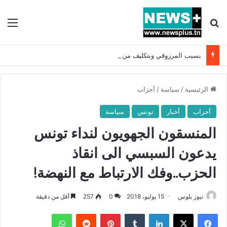
بحث عن
الق
بسبب المرزوقي وبتكليف من سعيّد: الخارجية تستدعي السفيرة الفرنسية بتونس وتبلغها احتجاجا شديد اللهجة !!
الرئيسية
/
سياسة
/
أحزاب
أحزاب
أخبار
تونس
سياسة
المنسقون الجهويون لنداء تونس
يدعون السبسي الى انقاذ
الحزب..وفك الارتباط مع النهضة!
نيوز بلوس
15 يوليو، 2018
0
257
أقل من دقيقة
فيسبوك
X
لينكدإن
بينتيريست
واتساب