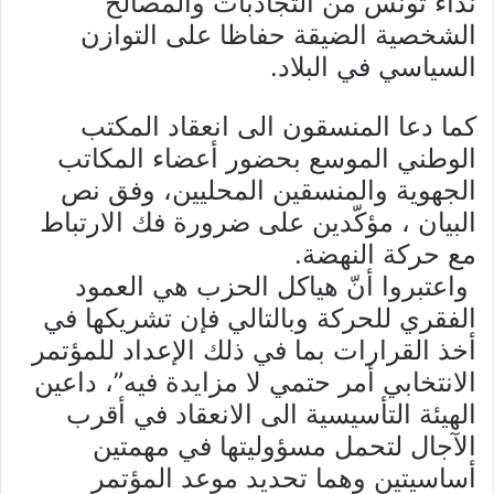
نداء تونس من التجاذبات والمصالح
الشخصية الضيقة حفاظا على التوازن
السياسي في البلاد.
كما دعا المنسقون الى انعقاد المكتب
الوطني الموسع بحضور أعضاء المكاتب
الجهوية والمنسقين المحليين، وفق نص
البيان ، مؤكّدين على ضرورة فك الارتباط
مع حركة النهضة.
واعتبروا أنّ هياكل الحزب هي العمود
الفقري للحركة وبالتالي فإن تشريكها في
أخذ القرارات بما في ذلك الإعداد للمؤتمر
الانتخابي أمر حتمي لا مزايدة فيه”، داعين
الهيئة التأسيسية الى الانعقاد في أقرب
الآجال لتحمل مسؤوليتها في مهمتين
أساسيتين وهما تحديد موعد المؤتمر