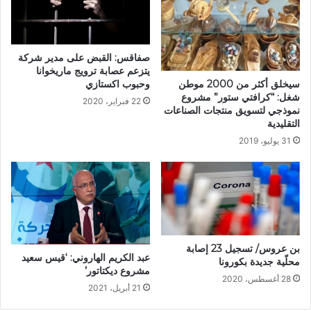
صفاقس: القبض على مدير شركة
يتزعم عصابة ترويج ماريخوانا
وحبوب اكستازي
سيخلق أكثر من 2000 موطن
شغل: “كرافتي ستور” مشروع
22 فبراير، 2020
نموذجي لتسويق منتجات الصناعات
التقليدية
31 يوليو، 2019
بن عروس/ تسجيل 23 إصابة
عبد الكريم الهاروني: ‘قيس سعيد
محلّية جديدة بكورونا
مشروع ديكتاتور’
28 أغسطس، 2020
21 أبريل، 2021