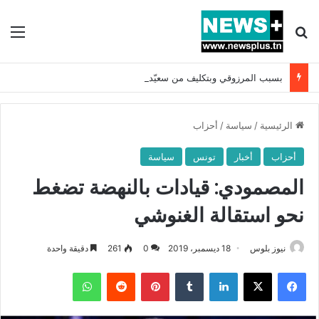
بحث عن
الق
بسبب المرزوقي وبتكليف من سعيّد: الخارجية تستدعي السفيرة الفرنسية بتونس وتبلغها احتجاجا شديد اللهجة !!
الرئيسية
/
سياسة
/
أحزاب
أحزاب
أخبار
تونس
سياسة
المصمودي: قيادات بالنهضة تضغط
نحو استقالة الغنوشي
نيوز بلوس
18 ديسمبر، 2019
0
261
دقيقة واحدة
فيسبوك
X
لينكدإن
بينتيريست
واتساب