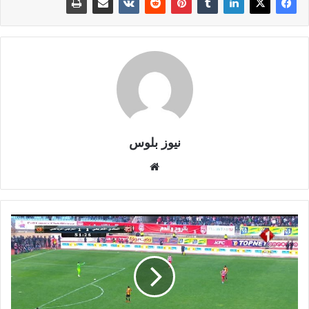
نيوز بلوس
موقع
الويب