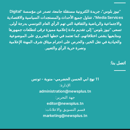
"نيوز بلوس"، جريدة الكترونية مستقلة جامعة، تصدر عن مؤسسة "Digital
Media Services"، تتناول جميع الأحداث والمستجدات السياسية والاقتصادية
والاجتماعية والرياضية والثقافية التي تهم الرأي العام التونسي بدرجة أولى.
تسعى "نيوز بلوس" إلى تقديم مادة إعلامية مميزة ترقى لتطلعات جمهورها
ومتابعيها بشتى اختلافاتهم، كما تعتمد في خطها التحريري على الموضوعية
والحيادية في نقل الخبر، والحرص على احترام ميثاق شرف المهنة الإعلامية
ونصرة حرية الرأي والتعبير.
اتصل بنا:
11 نهج ابي الحسن الحضرمي- منوبة - تونس
الإدارة:
administration@newsplus.tn
جهة التحرير:
editor@newsplus.tn
قسم التسويق والاعلانات:
marketing@newsplus.tn