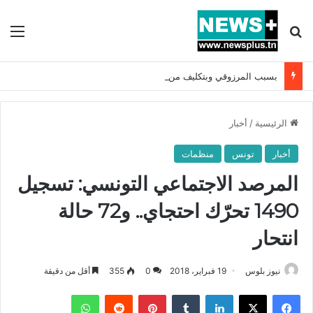
بحث عن
الق
بسبب المرزوقي وبتكليف من سعيّد: الخارجية تستدعي السفيرة الفرنسية بتونس وتبلغها احتجاجا شديد اللهجة !!
الرئيسية
/
أخبار
أخبار
تونس
منظمات
المرصد الاجتماعي التونسي: تسجيل
1490 تحرّك احتجاي.. و72 حالة
انتحار
نيوز بلوس
19 فبراير، 2018
0
355
أقل من دقيقة
فيسبوك
X
لينكدإن
بينتيريست
واتساب