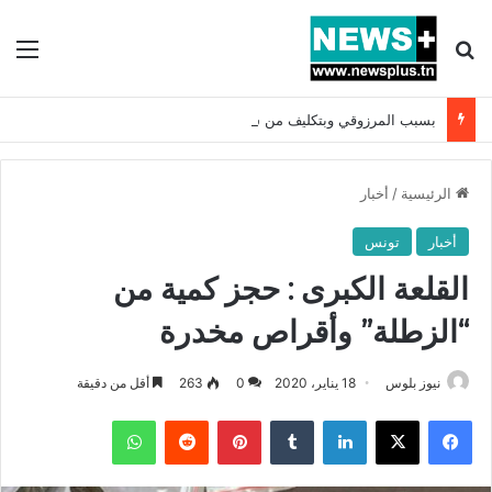
بحث عن
الق
بسبب المرزوقي وبتكليف من سعيّد: الخارجية تستدعي السفيرة الفرنسية بتونس وتبلغها احتجاجا شديد اللهجة !!
الرئيسية
/
أخبار
أخبار
تونس
القلعة الكبرى : حجز كمية من
“الزطلة” وأقراص مخدرة
نيوز بلوس
18 يناير، 2020
0
263
أقل من دقيقة
فيسبوك
X
لينكدإن
بينتيريست
واتساب