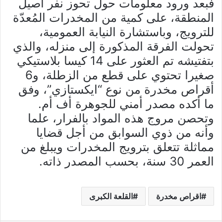
فبعد ورود معلومات حول تحوز نفر أصيل
المنطقة، على كمية من المخدرات المُعدّة
للترويج، وباستشارة النيابة العمومية،
تحولت الفرقة المذكورة إلى منزله، والذي
بتفتيشه تم العثور على 14 كيسا بلاستيكي
صغيرا تحتوي على قطع من الزطلة، و6
أقراص مخدرة من نوع “ايكستازي”، وفق
ما أكده مصدر أمني للجوهرة أف أم.
وتحصن مروج هذه المواد بالفرار، علما
وأنه من ذوي السوابق من أجل قضايا
مماثلة تتعلق بترويج المخدرات ويبلغ من
العمر 30 سنة، بحسب المصدر ذاته.
اقراص مخدرة
القلعة الكبرى