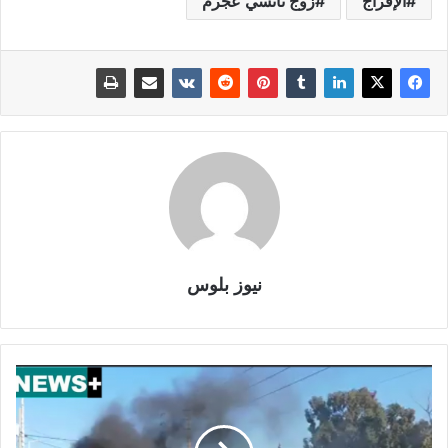
الإفراج
زوج نانسي عجرم
نيوز بلوس