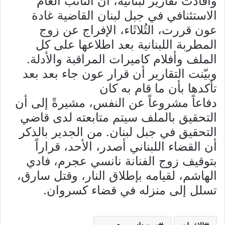
وأفادت تقارير لبنانية، أن النائب العام
الاستئنافي في جبل لبنان القاضية غادة
عون قررت، الثُلاثَاء، الإفراج عن زوج
المطربة اللبنانية بعد اطلاعها على كل
الملف وأفلام كاميرات المراقبة والأدلة.
وبيّنت التقارير أن قرار عون جاء بعد بعد
تأكدها بأن ما قام به كان
دفاعاً مشروعاً عن النفس، مشيرةً إلى أن
التحقيق بالملف سيتم متابعته لدى قاضي
التحقيق في جبل لبنان. من الجدير بالذكر
أن القضاء اللبناني أصدر، الأحد، قراراً
بتوقيف زوج الفنانة نانسي عجرم، فادي
الهاشم، لقيامه بإطلاق النار، وقتل سارق،
تسلل إلى منزله في قضاء كسروان.