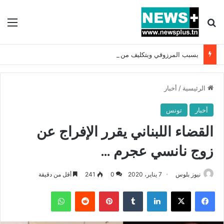
بحث عن
الق
بسبب المرزوقي وبتكليف من سعيّد: الخارجية تستدعي السفيرة الفرنسية بتونس وتبلغها احتجاجا شديد اللهجة !!
الرئيسية
/
أخبار
أخبار
تونس
القضاء اللبناني يقرر الإفراج عن
زوج نانسي عجرم …
نيوز بلوس
7 يناير، 2020
0
241
أقل من دقيقة
فيسبوك
X
لينكدإن
بينتيريست
واتساب