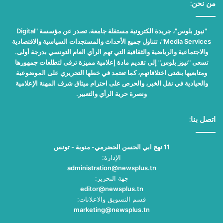
من نحن:
"نيوز بلوس"، جريدة الكترونية مستقلة جامعة، تصدر عن مؤسسة "Digital
Media Services"، تتناول جميع الأحداث والمستجدات السياسية والاقتصادية
والاجتماعية والرياضية والثقافية التي تهم الرأي العام التونسي بدرجة أولى.
تسعى "نيوز بلوس" إلى تقديم مادة إعلامية مميزة ترقى لتطلعات جمهورها
ومتابعيها بشتى اختلافاتهم، كما تعتمد في خطها التحريري على الموضوعية
والحيادية في نقل الخبر، والحرص على احترام ميثاق شرف المهنة الإعلامية
ونصرة حرية الرأي والتعبير.
اتصل بنا:
11 نهج ابي الحسن الحضرمي- منوبة - تونس
الإدارة:
administration@newsplus.tn
جهة التحرير:
editor@newsplus.tn
قسم التسويق والاعلانات:
marketing@newsplus.tn