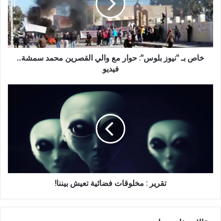
خاص بـ "نيوز بلوس": حوار مع والي القصرين محمد سمشة...
فيديو
تقرير : مخلوقات فضائية تعيش بيننا!