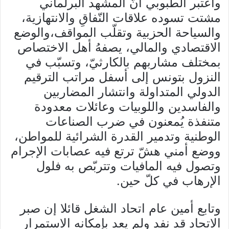
واعتبر الطبوبي أنّ المشهد البرلماني
مشتت تسوده علاقات النّفاقِ والانتهازية،
والسياحة الحزبية وتقلّب المواقف،والوضع
الاقتصادي والمالي، يصفهُ أهل الاختصاص
بمختلف مشاربهم بالكارثيّ، وتسبّب في
النزول بتونس إلى أسفل مراتب الترقيم
الدولي المتداولة وانتشار المضاربين
والفاسدين واللوبيات وعائلات معدودة
متنفذة يُمعنون في ضرب الصناعات
الوطنية وتدمير القدرة الشرائية للمواطن،
ووضع أمني هشّ ترتع فيه عصابات الإجرام
وتصول فيه المافيات وتتربّص به فلول
الإرهاب في كلّ حين.
وتابع أمين عام اتحاد الشغل قائلا إن صبر
الاتحاد قد نفد ولم يعد بإمكانه الاستمرار