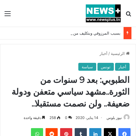
بحث عن
الق
بسبب المرزوقي وبتكليف من سعيّد: الخارجية تستدعي السفيرة الفرنسية بتونس وتبلغها احتجاجا شديد اللهجة !!
الرئيسية
/
أخبار
أخبار
تونس
سياسة
الطبوبي: بعد 9 سنوات من
الثورة..مشهد سياسي متعفن ودولة
ضعيفة.. ولن نصمت مستقبلا..
نيوز بلوس
14 يناير، 2020
0
258
دقيقة واحدة
فيسبوك
X
لينكدإن
بينتيريست
واتساب