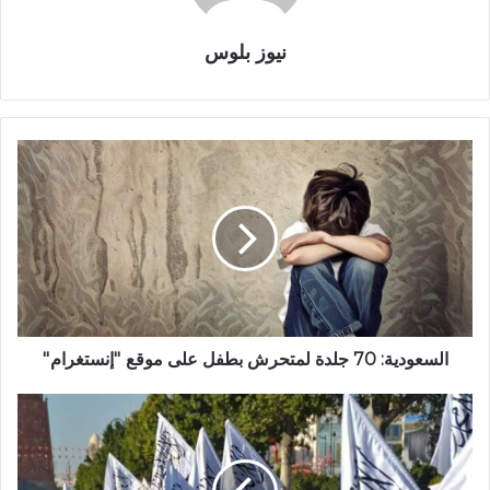
نيوز بلوس
السعودية: 70 جلدة لمتحرش بطفل على موقع ''إنستغرام''