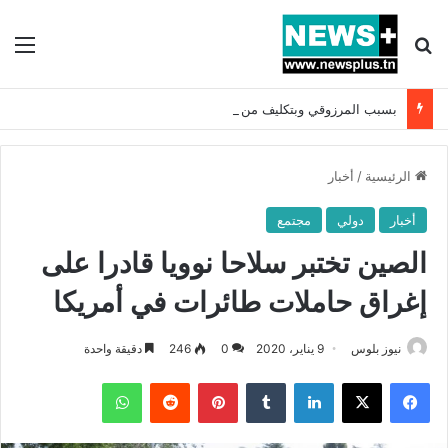
بحث عن
الق
بسبب المرزوقي وبتكليف من سعيّد: الخارجية تستدعي السفيرة الفرنسية بتونس وتبلغها احتجاجا شديد اللهجة !!
الرئيسية
/
أخبار
أخبار
دولي
مجتمع
الصين تختبر سلاحا نوويا قادرا على
إغراق حاملات طائرات في أمريكا
نيوز بلوس
9 يناير، 2020
0
246
دقيقة واحدة
فيسبوك
X
لينكدإن
بينتيريست
واتساب