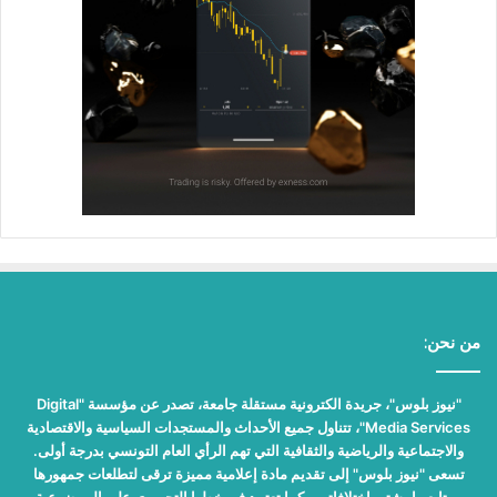
من نحن:
"نيوز بلوس"، جريدة الكترونية مستقلة جامعة، تصدر عن مؤسسة "Digital
Media Services"، تتناول جميع الأحداث والمستجدات السياسية والاقتصادية
والاجتماعية والرياضية والثقافية التي تهم الرأي العام التونسي بدرجة أولى.
تسعى "نيوز بلوس" إلى تقديم مادة إعلامية مميزة ترقى لتطلعات جمهورها