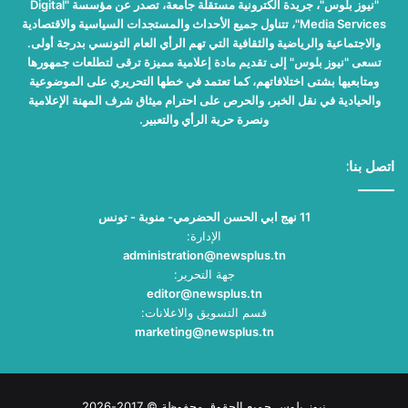
"نيوز بلوس"، جريدة الكترونية مستقلة جامعة، تصدر عن مؤسسة "Digital
Media Services"، تتناول جميع الأحداث والمستجدات السياسية والاقتصادية
والاجتماعية والرياضية والثقافية التي تهم الرأي العام التونسي بدرجة أولى.
تسعى "نيوز بلوس" إلى تقديم مادة إعلامية مميزة ترقى لتطلعات جمهورها
ومتابعيها بشتى اختلافاتهم، كما تعتمد في خطها التحريري على الموضوعية
والحيادية في نقل الخبر، والحرص على احترام ميثاق شرف المهنة الإعلامية
ونصرة حرية الرأي والتعبير.
اتصل بنا:
11 نهج ابي الحسن الحضرمي- منوبة - تونس
الإدارة:
administration@newsplus.tn
جهة التحرير:
editor@newsplus.tn
قسم التسويق والاعلانات:
marketing@newsplus.tn
نيوز بلوس جميع الحقوق محفوظة © 2017-2026