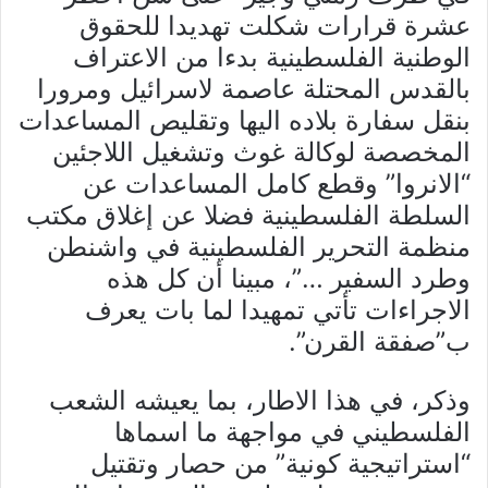
عشرة قرارات شكلت تهديدا للحقوق
الوطنية الفلسطينية بدءا من الاعتراف
بالقدس المحتلة عاصمة لاسرائيل ومرورا
بنقل سفارة بلاده اليها وتقليص المساعدات
المخصصة لوكالة غوث وتشغيل اللاجئين
“الانروا” وقطع كامل المساعدات عن
السلطة الفلسطينية فضلا عن إغلاق مكتب
منظمة التحرير الفلسطينية في واشنطن
وطرد السفير …”، مبينا أن كل هذه
الاجراءات تأتي تمهيدا لما بات يعرف
ب”صفقة القرن”.
وذكر، في هذا الاطار، بما يعيشه الشعب
الفلسطيني في مواجهة ما اسماها
“استراتيجية كونية” من حصار وتقتيل