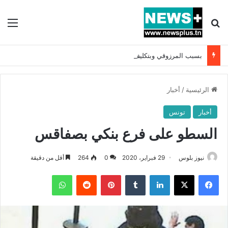
بحث عن
الق
بسبب المرزوقي وبتكليف من سعيّد: الخارجية تستدعي السفيرة الفرنسية بتونس وتبلغها احتجاجا شديد اللهجة !!
الرئيسية
/
أخبار
أخبار
تونس
السطو على فرع بنكي بصفاقس
نيوز بلوس
29 فبراير، 2020
0
264
أقل من دقيقة
فيسبوك
X
لينكدإن
بينتيريست
واتساب