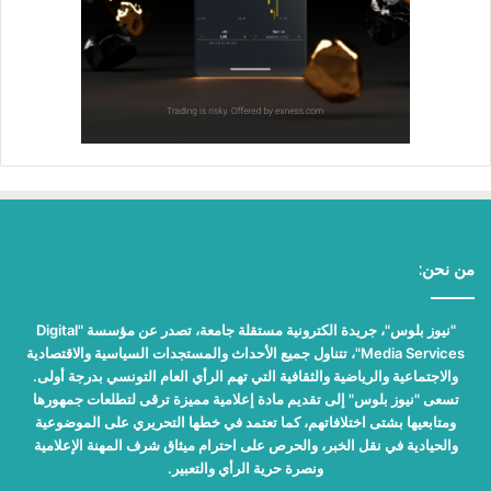
من نحن:
"نيوز بلوس"، جريدة الكترونية مستقلة جامعة، تصدر عن مؤسسة "Digital
Media Services"، تتناول جميع الأحداث والمستجدات السياسية والاقتصادية
والاجتماعية والرياضية والثقافية التي تهم الرأي العام التونسي بدرجة أولى.
تسعى "نيوز بلوس" إلى تقديم مادة إعلامية مميزة ترقى لتطلعات جمهورها
ومتابعيها بشتى اختلافاتهم، كما تعتمد في خطها التحريري على الموضوعية
والحيادية في نقل الخبر، والحرص على احترام ميثاق شرف المهنة الإعلامية
ونصرة حرية الرأي والتعبير.