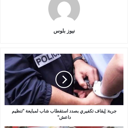
نيوز بلوس
جربة: إيقاف تكفيري بصدد استقطاب شاب لمبايعة "تنظيم
داعش"