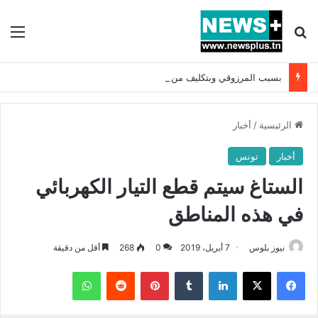
بحث عن
الق
بسبب المرزوقي وبتكليف من سعيّد: الخارجية تستدعي السفيرة الفرنسية بتونس وتبلغها احتجاجا شديد اللهجة !!
الرئيسية
/
أخبار
أخبار
تونس
الستاغ سيتم قطع التيار الكهربائي
في هذه المناطق
نيوز بلوس
7 أبريل، 2019
0
268
أقل من دقيقة
فيسبوك
X
لينكدإن
بينتيريست
واتساب