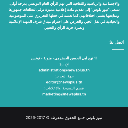
والاجتماعية والرياضية والثقافية التي تهم الرأي العام التونسي بدرجة أولى.
تسعى "نيوز بلوس" إلى تقديم مادة إعلامية مميزة ترقى لتطلعات جمهورها
ومتابعيها بشتى اختلافاتهم، كما تعتمد في خطها التحريري على الموضوعية
والحيادية في نقل الخبر، والحرص على احترام ميثاق شرف المهنة الإعلامية
ونصرة حرية الرأي والتعبير.
اتصل بنا:
11 نهج ابي الحسن الحضرمي- منوبة - تونس
الإدارة:
administration@newsplus.tn
جهة التحرير:
editor@newsplus.tn
قسم التسويق والاعلانات:
marketing@newsplus.tn
نيوز بلوس جميع الحقوق محفوظة © 2017-2026