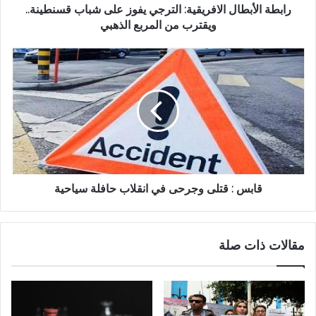
رابطة الأبطال الافريقية: الترجي يفوز على شباب قسنطينة..
ويقترب من المربع الذهبي
قابس : قتلى وجرحى في انقلاب حافلة سياحية
مقالات ذات صلة