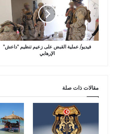
فيديو/ عملية القبض على زعيم تنظيم "داعش"
الإرهابي
مقالات ذات صلة