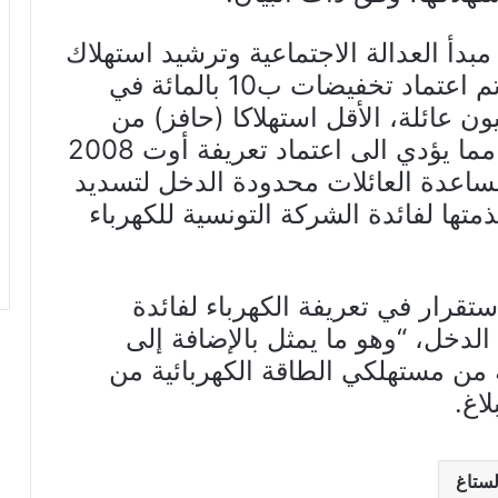
بدأ العدالة الاجتماعية وترشيد استهلاك
الكهرباء المنزلي (نظام الحوافز)، تم اعتماد تخفيضات ب10 بالمائة في
ون عائلة، الأقل استهلاكا (حافز) من
مجمل 3 مليون و750 ألف اسرة، مما يؤدي الى اعتماد تعريفة أوت 2008
ليون دينار لمساعدة العائلات محدودة الدخل لتسديد
متها لفائدة الشركة التونسية للكهرباء
تقرار في تعريفة الكهرباء لفائدة
متوسطة الدخل، “وهو ما يمثل بالإضافة إلى
مذكورة سلفا 94 بالمائة من مستهلكي الطاقة الكهربائية من
اغ.
لستاغ