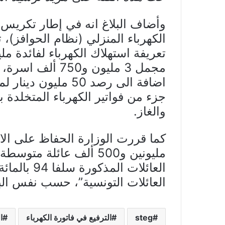
وأضاف البلاغ انه في إطار تكريس م
تعريفة استهلاك الكهرباء لفائدة ملي
اضافة الى رصد 50 م
جزء من فواتير الكهرباء المتخلدة بذ
والغاز.
كما قررت الوزارة الحفاظ على الاس
مليونين و500 ألف عائلة 
العائلات ال
العائلات التونسية”، حسب نفس البل
steg
الترفيع في فاتورة الكهرباء
ا