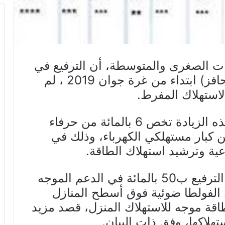
 الصغرى والمتوسطة، أن الترفيع في
فاتورة الكهرباء بنسبة 10 بالمائة (حافز) ابتداء من غرة جوان 2019 ، لم
استهلاك المفرط.
وأضافت الوزارة في بلاغ لها، ان هذه الزيادة تخص 6 بالمائة من حرفاء
من كبار مستهلكي الكهرباء، وذلك في
عية وترشيد استهلاك الطاقة.
وفي نفس الاطار، قررت الوزارة، الترفيع ب50 بالمائة في الدعم الموجه
 الفولطا ضوئية فوق أسطح المنازل
د للطاقة موجه للاستهلاك المنزل، قصد مزيد
هلاكها، وفق ذات البيان.