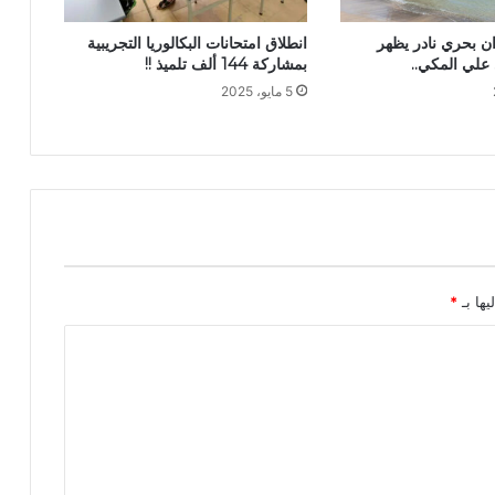
وان بحري نادر يظهر
انطلاق امتحانات البكالوريا التجريبية
لي المكي..
بمشاركة 144 ألف تلميذ !!
5 مايو، 2025
يها بـ
*