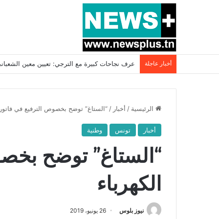
أخبار عاجلة
بسبب المرزوقي وبتكليف من سعيّد: الخارجية تستدعي
الرئيسية
/
أخبار
/
“الستاغ” توضح بخصوص الترفيع في فاتورة
أخبار
تونس
وطنية
“الستاغ” توضح بخصو
الكهرباء
نيوز بلوس
26 يونيو، 2019