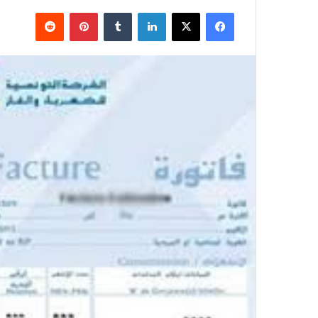
فيسبوك
X
لينكدإن
بينتيريست