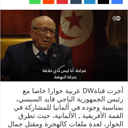
أجرت قناةDW عربية حوارا خاصا مع
رئيس الجمهورية الباجي قايد السبسي،
بمناسبة وجوده في ألمانيا للمشاركة في
القمة الأفريقية ـ الألمانية، حيث تطرق
الحوار، لعدة ملفات كالهجرة ومقتل جمال