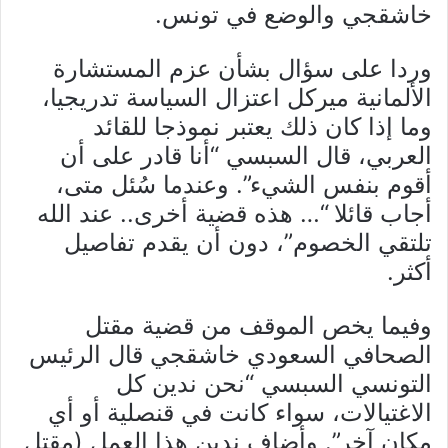
خاشقجي والوضع في تونس.
وردا على سؤال بشأن عزم المستشارة
الألمانية ميركل اعتزال السياسة تدريجيا،
وما إذا كان ذلك يعتبر نموذجا للقائد
العربي، قال السبسي “أنا قادر على أن
أقوم بنفس الشيء”. وعندما سُئل متى،
أجاب قائلا “… هذه قضية أخرى.. عند الله
تلتقي الخصوم”، دون أن يقدم تفاصيل
أكثر.
وفيما يخص الموقف من قضية مقتل
الصحافي السعودي خاشقجي قال الرئيس
التونسي السبسي “نحن ندين كل
الاغتيالات، سواء كانت في قنصلية أو أي
مكان آخر”. وأضاف ندين هذا العمل (مقتل