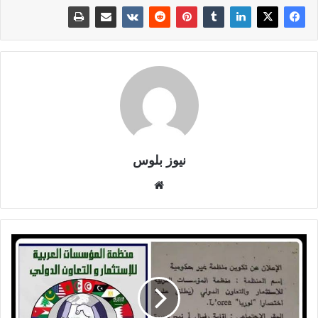
نيوز بلوس
موقع
الويب