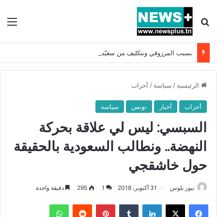
بحث عن
الق
بسبب المرزوقي وبتكليف من سعيّد: الخارجية تستدعي السفيرة الفرنسية بتونس وتبلغها احتجاجا شديد اللهجة !!
الرئيسية
/
سياسة
/
أحزاب
أحزاب
أخبار
تونس
سياسة
السبسي: ليس لي علاقة بحركة
النهضة.. ونطالب السعودية بالحقيقة
حول خاشقجي
نيوز بلوس
31 أكتوبر، 2018
1
295
دقيقة واحدة
فيسبوك
X
لينكدإن
بينتيريست
واتساب