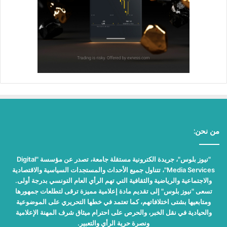
من نحن:
"نيوز بلوس"، جريدة الكترونية مستقلة جامعة، تصدر عن مؤسسة "Digital
Media Services"، تتناول جميع الأحداث والمستجدات السياسية والاقتصادية
والاجتماعية والرياضية والثقافية التي تهم الرأي العام التونسي بدرجة أولى.
تسعى "نيوز بلوس" إلى تقديم مادة إعلامية مميزة ترقى لتطلعات جمهورها
ومتابعيها بشتى اختلافاتهم، كما تعتمد في خطها التحريري على الموضوعية
والحيادية في نقل الخبر، والحرص على احترام ميثاق شرف المهنة الإعلامية
ونصرة حرية الرأي والتعبير.