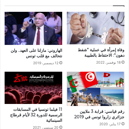
وفاة إمرأة في عملية ”شفط
الهاروني: مازلنا على العهد.. ولن
دهون”: الاحتفاظ بالطبيبة
نتحالف مع قلب تونس
18 نوفمبر، 2022
12 ديسمبر، 2019
11 فيلما تونسيا في المسابقات
رقم قياسي: قرابة 3 ملايين
الرسمية للدورة 32 لأيام قرطاج
جزائري زاروا تونس في 2019
السينمائية
17 يناير، 2020
20 سبتمبر، 2021