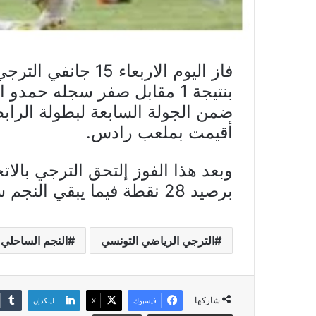
فاز اليوم الاربعاء
ضمن الجولة السابعة لبطولة الرابط
أقيمت بملعب رادس.
وبعد هذا الفوز إلتحق الترجي بالا
برصيد 28 نقطة فيما يبقي النجم سادسا ب18 نقطة.
الترجي الرياضي التونسي
النجم الساحلي
شاركها
فيسبوك
X
لينكدإن