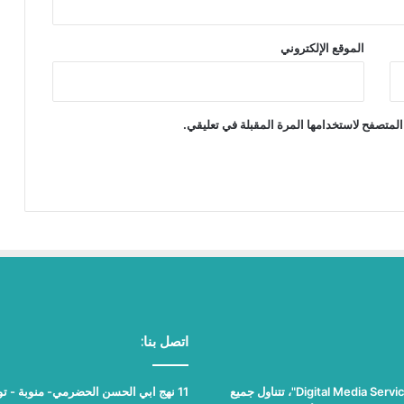
الموقع الإلكتروني
المتصفح لاستخدامها المرة المقبلة في تعليقي.
اتصل بنا:
"نيوز بلوس"، جريدة الكترونية مستقلة جامعة، تصدر عن مؤسسة "Digital Media Services"، تتناول جميع
11 نهج ابي الحسن الحضرمي- منوبة - تونس