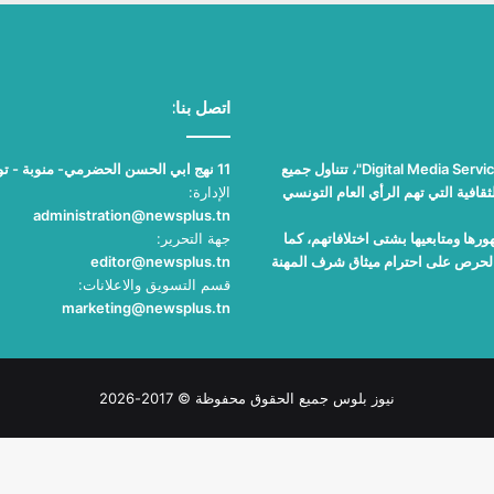
اتصل بنا:
"نيوز بلوس"، جريدة الكترونية مستقلة جامعة، تصدر عن مؤسسة "Digital Media Services"، تتناول جميع
11 نهج ابي الحسن الحضرمي- منوبة - تونس
قافية التي تهم الرأي العام التونسي
الإدارة:
administration@newsplus.tn
ها ومتابعيها بشتى اختلافاتهم، كما
جهة التحرير:
والحرص على احترام ميثاق شرف المهنة
editor@newsplus.tn
قسم التسويق والاعلانات:
marketing@newsplus.tn
نيوز بلوس جميع الحقوق محفوظة © 2017-2026