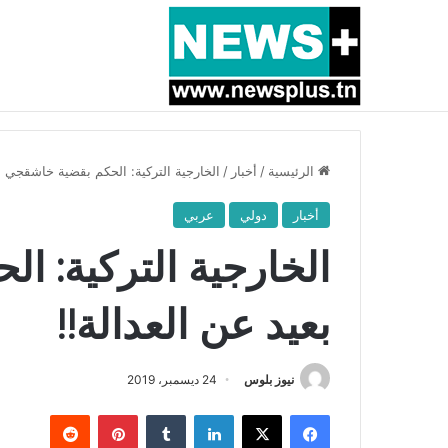
أخبار عاجلة
بسبب المرزوقي وبتكليف من سعيّد: الخارجية تستدعي
الرئيسية
/
أخبار
/
الخارجية التركية: الحكم بقضية خاشقجي بع
أخبار
دولي
عربي
الخارجية التركية: 
بعيد عن العدالة!!
نيوز بلوس
24 ديسمبر، 2019
فيسبوك
X
لينكدإن
بينتيريست