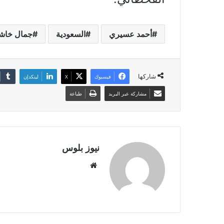
أحمد عسيري
السعودية
جمال خاش
شاركها
فيسبوك
X
لينكدإن
مشاركة عبر البريد
طباعة
نيوز بلوس
موقع
الويب