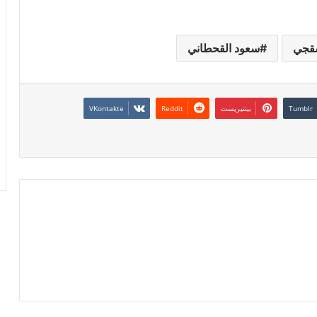
قجي
سعود القحطاني
بينتيريست