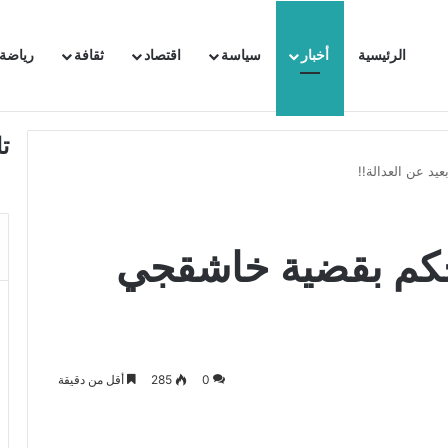
الرئيسية
أخبار
سياسة
اقتصاد
ثقافة
رياضة
 السفيرة الفرنسية بتونس وتبلغها احتجاجا شديد اللهجة !!
ت
يد عن العدالة!!
الحكم بقضية خاشقجي
0
285
أقل من دقيقة