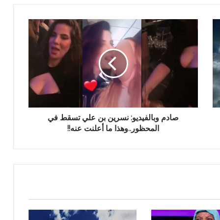
صادم وبالفيديو: نسرين بن علي تسقط في
المحظور..وهذا ما أعلنت عنه!!