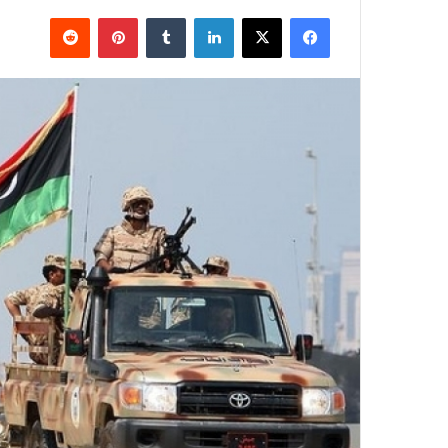
فيسبوك
X
لينكدإن
بينتيريست