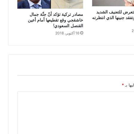
عرض للتعنيف الشديد
مصادر تركية تؤكد أنّ جثّة جمال
فقد جنينها الذي انتظرته
خاشقجي وقع تقطيعها أمام أعين
القنصل السعودي!
16 أكتوبر، 2018
يها بـ
*