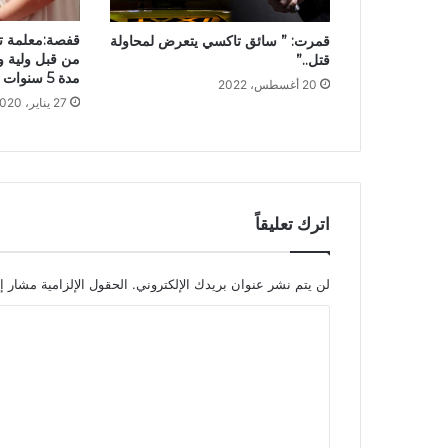
قفصة:معلمة تت
قمرت: ” سائق تاكسي يتعرض لمحاولة
من قبل ولية وت
قتل..”
مدة 5 سنوات
20 أغسطس، 2022
27 يناير، 2020
اترك تعليقاً
لن يتم نشر عنوان بريدك الإلكتروني.
الحقول الإلزامية مشار إل
ا
ل
ت
ع
ل