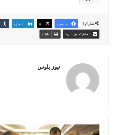
شاركها
فيسبوك
X
لينكدإن
مشاركة عبر البريد
طباعة
نيوز بلوس