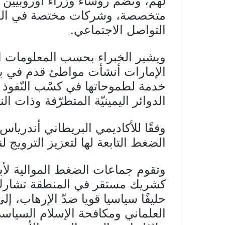
لهم، وتضمّ رؤساء وزراء أوروبيّي
متخصصة، وشركات مختصة في الحمل
التواصل الاجتماعي.
ويشير الخبراء بحسب المعلومات الت
الإمارات أنشأت مواطئ قدم في بر
خدمة لطموحاتها في كسْب النّفوذ
الدوائر اليمينيّة المتطرّفة وذات ال
وفقًا للأكاديمي البريطاني أندريا
الضغط التابعة لها لتعزيز الترويج ل
وتقوم جماعات الضغط الموالية لأب
كشريك مستقر في المنطقة تشارك ف
حليفًا سياسيا قويا ضدّ الإرهاب، إلى
العلماني ومكافحة الإسلام السياس