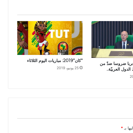
“كان”2019: مباريات اليوم الثلاثاء
ربا ضروسا ضدّ من
25 يونيو، 2019
لدول العربيّة..
يها بـ
*