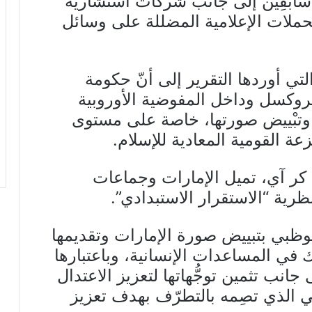
ن سابقِين إلى جانب شركات استشارية
ات الإعلامية المضللة على وسائل
ي أوردها التقرير إلى أنّ حكومة
وكسل وداخل المفوضية الأوروبية
 وتبْييض صورتها، خاصة على مستوى
نزعة القومية المعادية للإسلام.
س كر آي، تميل الإمارات وجماعات
نظرية “الاستقرار الاستبدادي”.
وظبي بتبييض صورة الإمارات وتقديمها
ي المساعدات الإنسانية، وباعتبارها
 جانب تثمين توجُّهاتها لتعزيز الاعتدال
ي الذي تصِمه بالتطرّف بهدف تعزيز