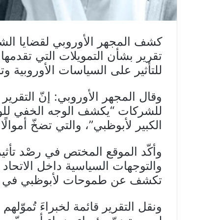
تقرير بشأن التمويلات التي تقدمها
للتأثير على السياسات الأوروبية وت
وقال المجهر الأوروبي: إنّ التقري
للشركات “يكشف الوجه الخفي للوبي
الكبير لأبوظبي”، والتي تضخّ أموال
وأكّد الموقع المختص في رصْد تأ
والتوجهات السياسية داخل الاتحاد 
تكشف عن طموحات لأبوظبي في حش
ونقل التقرير قائمة لخبراءَ تُموّله