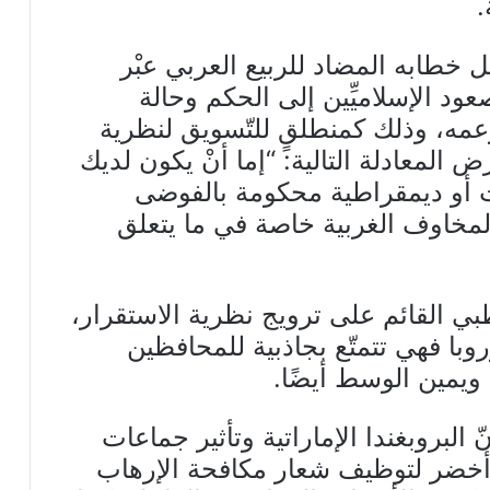
.
 خطابه المضاد للربيع العربي عبْر
ود الإسلاميِّين إلى الحكم وحالة
عمه، وذلك كمنطلقٍ للتّسويق لنظرية
ض المعادلة التالية: “إما أنْ يكون لديك
ت أو ديمقراطية محكومة بالفوضى
لمخاوف الغربية خاصة في ما يتعلق
ظبي القائم على ترويج نظرية الاستقرار،
وبا فهي تتمتّع بجاذبية للمحافظين
ويمين الوسط أيضًا.
ّ البروبغندا الإماراتية وتأثير جماعات
ء أخضر لتوظيف شعار مكافحة الإرهاب