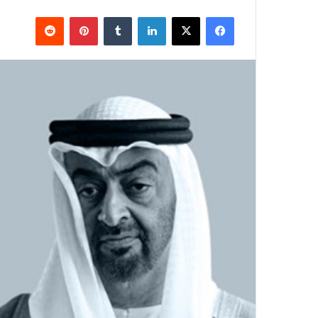
فيسبوك
X
لينكدإن
بينتيريست