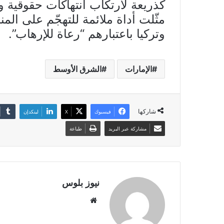
كذريعة لارتكاب انتهاكات حقوقية و
مثّلت أداة ملائمة للتهجّم على المن
وتركيا باعتبارهم “رعاة للإرهاب”.
الإمارات
الشرق الأوسط
شاركها
فيسبوك
X
لينكدإن
مشاركة عبر البريد
طباعة
نيوز بلوس
موقع
الويب