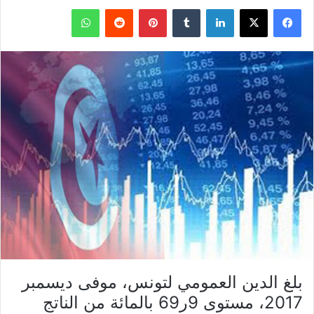
فيسبوك
X
لينكدإن
بينتيريست
واتساب
بلغ الدين العمومي لتونس، موفى ديسمبر
2017، مستوى 9ر69 بالمائة من الناتج