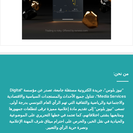
من نحن:
"نيوز بلوس"، جريدة الكترونية مستقلة جامعة، تصدر عن مؤسسة "Digital
Media Services"، تتناول جميع الأحداث والمستجدات السياسية والاقتصادية
والاجتماعية والرياضية والثقافية التي تهم الرأي العام التونسي بدرجة أولى.
تسعى "نيوز بلوس" إلى تقديم مادة إعلامية مميزة ترقى لتطلعات جمهورها
ومتابعيها بشتى اختلافاتهم، كما تعتمد في خطها التحريري على الموضوعية
والحيادية في نقل الخبر، والحرص على احترام ميثاق شرف المهنة الإعلامية
ونصرة حرية الرأي والتعبير.