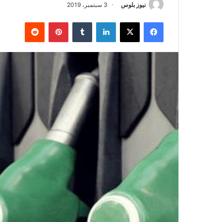
نيوز بلوس
3 سبتمبر، 2019
فيسبوك
X
لينكدإن
بينتيريست