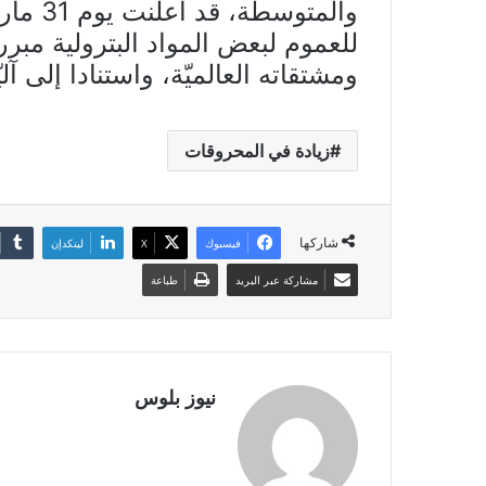
والمتو
للعموم لبعض المواد البترولية مبرر
ومشتقاته العالميّة، واستنادا إلى آ
زيادة في المحروقات
شاركها
فيسبوك
X
لينكدإن
مشاركة عبر البريد
طباعة
نيوز بلوس