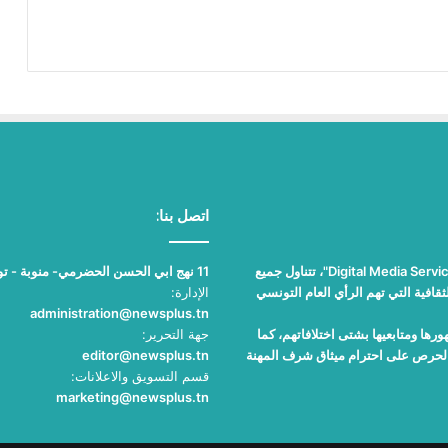
اتصل بنا:
"نيوز بلوس"، جريدة الكترونية مستقلة جامعة، تصدر عن مؤسسة "Digital Media Services"، تتناول جميع
11 نهج ابي الحسن الحضرمي- منوبة - تونس
قافية التي تهم الرأي العام التونسي
الإدارة:
administration@newsplus.tn
ها ومتابعيها بشتى اختلافاتهم، كما
جهة التحرير:
والحرص على احترام ميثاق شرف المهنة
editor@newsplus.tn
قسم التسويق والاعلانات:
marketing@newsplus.tn