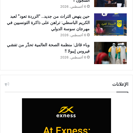
السجون !!
6 أغسطس، 2026
حين ينهض التراث من جديد… “الزردة تعود” لعبد
الكريم الباسطي: تراهن على ذاكرة التونسيين في
مهرجان سوسة الدولي
6 أغسطس، 2026
وباء قاتل: منظمة الصحة العالمية تحذّر من تفشي
فيروس إيبولا !!
6 أغسطس، 2026
الإعلانات