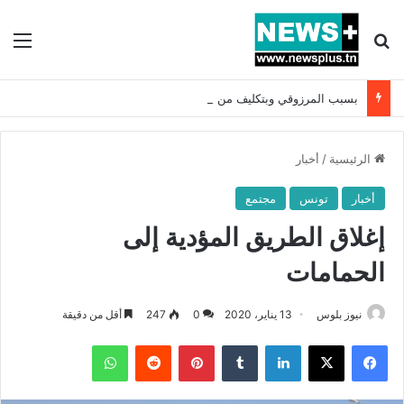
بحث عن
الق
بسبب المرزوقي وبتكليف من سعيّد: الخارجية تستدعي السفيرة الفرنسية بتونس وتبلغها احتجاجا شديد اللهجة !!
الرئيسية
/
أخبار
أخبار
تونس
مجتمع
إغلاق الطريق المؤدية إلى
الحمامات
نيوز بلوس
13 يناير، 2020
0
247
أقل من دقيقة
فيسبوك
X
لينكدإن
بينتيريست
واتساب