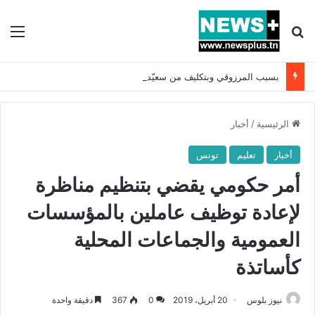
بحث عن
الق
بسبب المرزوقي وبتكليف من سعيّد: الخارجية تستدعي السفيرة الفرنسية بتونس وتبلغها احتجاجا شديد اللهجة !!
الرئيسية
/
أخبار
أخبار
تعليم
تونس
أمر حكومي يقضي بتنظيم مناظرة
لإعادة توظيف عاملين بالمؤسسات
العمومية والجماعات المحلية
كأساتذة
نيوز بلوس
20 أبريل، 2019
0
367
دقيقة واحدة