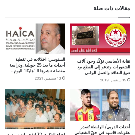
مقالات ذات صلة
السنوسي: اخلالات في تغطية
نقابة الأساسي تؤكّد وجود آلاف
أحداث ما بعد 25 جويلية..ودراسة
الشغورات وتدعو إلى القطع مع
مفصلة تنشرها الـ”هايكا” اليوم ..
صيغ التعاقد والعمل الوقتي
13 سبتمبر، 2021
19 سبتمبر، 2019
أحداث الدربي/ الرابطة تُصدر
عقوبات قاسية في حقّ الشعباني
احياء الذكرى 32 لتفجيرات سوسة