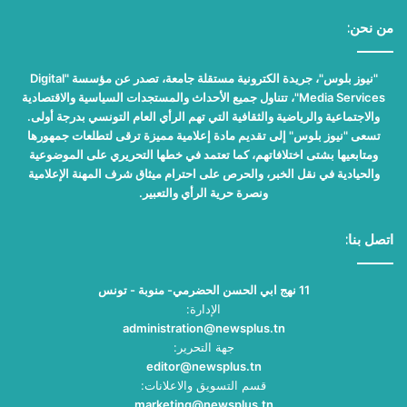
من نحن:
"نيوز بلوس"، جريدة الكترونية مستقلة جامعة، تصدر عن مؤسسة "Digital
Media Services"، تتناول جميع الأحداث والمستجدات السياسية والاقتصادية
والاجتماعية والرياضية والثقافية التي تهم الرأي العام التونسي بدرجة أولى.
تسعى "نيوز بلوس" إلى تقديم مادة إعلامية مميزة ترقى لتطلعات جمهورها
ومتابعيها بشتى اختلافاتهم، كما تعتمد في خطها التحريري على الموضوعية
والحيادية في نقل الخبر، والحرص على احترام ميثاق شرف المهنة الإعلامية
ونصرة حرية الرأي والتعبير.
اتصل بنا:
11 نهج ابي الحسن الحضرمي- منوبة - تونس
الإدارة:
administration@newsplus.tn
جهة التحرير:
editor@newsplus.tn
قسم التسويق والاعلانات:
marketing@newsplus.tn