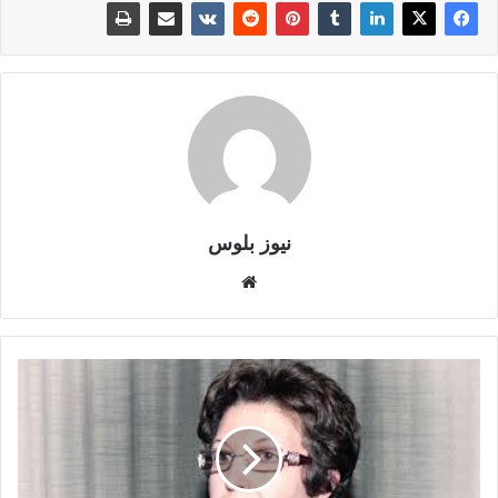
نيوز بلوس
موقع
الويب