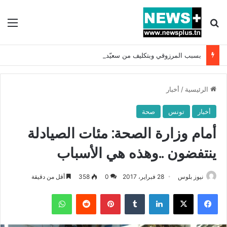
بحث عن
الق
بسبب المرزوقي وبتكليف من سعيّد: الخارجية تستدعي السفيرة الفرنسية بتونس وتبلغها احتجاجا شديد اللهجة !!
الرئيسية
/
أخبار
أخبار
تونس
صحة
أمام وزارة الصحة: مئات الصيادلة
ينتفضون ..وهذه هي الأسباب
نيوز بلوس
28 فبراير، 2017
0
358
أقل من دقيقة
فيسبوك
X
لينكدإن
بينتيريست
واتساب