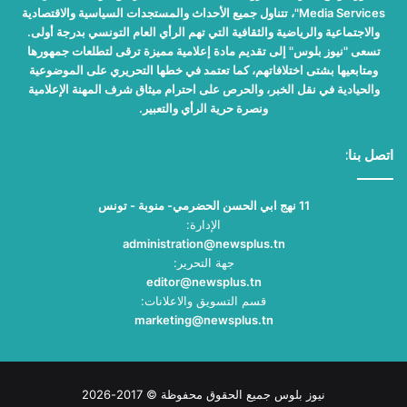
Media Services"، تتناول جميع الأحداث والمستجدات السياسية والاقتصادية
والاجتماعية والرياضية والثقافية التي تهم الرأي العام التونسي بدرجة أولى.
تسعى "نيوز بلوس" إلى تقديم مادة إعلامية مميزة ترقى لتطلعات جمهورها
ومتابعيها بشتى اختلافاتهم، كما تعتمد في خطها التحريري على الموضوعية
والحيادية في نقل الخبر، والحرص على احترام ميثاق شرف المهنة الإعلامية
ونصرة حرية الرأي والتعبير.
اتصل بنا:
11 نهج ابي الحسن الحضرمي- منوبة - تونس
الإدارة:
administration@newsplus.tn
جهة التحرير:
editor@newsplus.tn
قسم التسويق والاعلانات:
marketing@newsplus.tn
نيوز بلوس جميع الحقوق محفوظة © 2017-2026