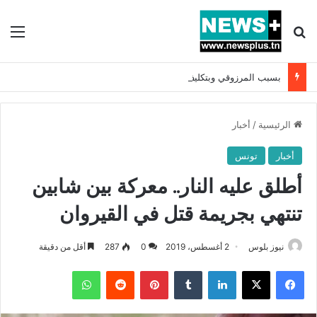
بحث عن
الق
بسبب المرزوقي وبتكليف من سعيّد: الخارجية تستدعي السفيرة الفرنسية بتونس وتبلغها احتجاجا شديد اللهجة !!
الرئيسية
/
أخبار
أخبار
تونس
أطلق عليه النار.. معركة بين شابين
تنتهي بجريمة قتل في القيروان
نيوز بلوس
2 أغسطس، 2019
0
287
أقل من دقيقة
فيسبوك
X
لينكدإن
بينتيريست
واتساب