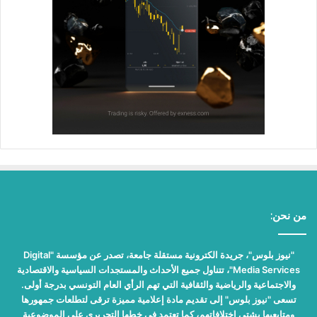
من نحن:
"نيوز بلوس"، جريدة الكترونية مستقلة جامعة، تصدر عن مؤسسة "Digital
Media Services"، تتناول جميع الأحداث والمستجدات السياسية والاقتصادية
والاجتماعية والرياضية والثقافية التي تهم الرأي العام التونسي بدرجة أولى.
تسعى "نيوز بلوس" إلى تقديم مادة إعلامية مميزة ترقى لتطلعات جمهورها
ومتابعيها بشتى اختلافاتهم، كما تعتمد في خطها التحريري على الموضوعية