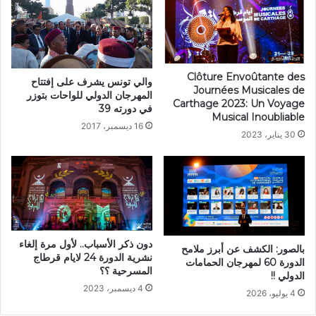
Clôture Envoûtante des
والي تونس يشرف على إفتتاح
Journées Musicales de
المهرجان الدولي للواحات بتوزر
Carthage 2023: Un Voyage
في دورته 39
Musical Inoubliable
16 ديسمبر، 2017
30 يناير، 2023
دون ذكر الأسباب.. لأول مرة إلغاء
بالصور: الكشف عن أبرز ملامح
نشرية الدورة 24 لايام قرطاج
الدورة 60 لمهرجان الحمامات
المسرحية ؟؟
الدولي !!
4 ديسمبر، 2023
4 يوليو، 2026