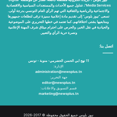
Media Services"، تتناول جميع الأحداث والمستجدات السياسية والاقتصادية
والاجتماعية والرياضية والثقافية التي تهم الرأي العام التونسي بدرجة أولى.
تسعى "نيوز بلوس" إلى تقديم مادة إعلامية مميزة ترقى لتطلعات جمهورها
ومتابعيها بشتى اختلافاتهم، كما تعتمد في خطها التحريري على الموضوعية
والحيادية في نقل الخبر، والحرص على احترام ميثاق شرف المهنة الإعلامية
ونصرة حرية الرأي والتعبير.
اتصل بنا:
11 نهج ابي الحسن الحضرمي- منوبة - تونس
الإدارة:
administration@newsplus.tn
جهة التحرير:
editor@newsplus.tn
قسم التسويق والاعلانات:
marketing@newsplus.tn
نيوز بلوس جميع الحقوق محفوظة © 2017-2026