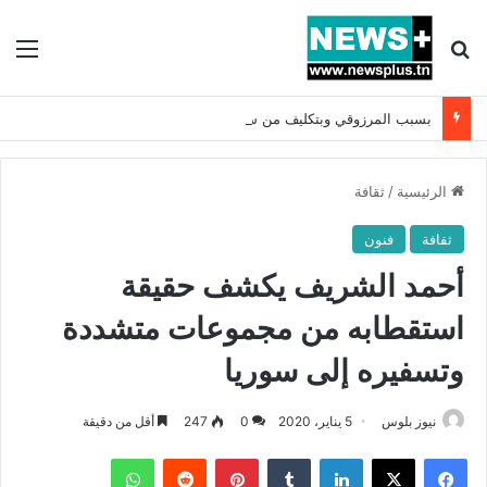
بحث عن
الق
بسبب المرزوقي وبتكليف من سعيّد: الخارجية تستدعي السفيرة الفرنسية بتونس وتبلغها احتجاجا شديد اللهجة !!
الرئيسية
/
ثقافة
ثقافة
فنون
أحمد الشريف يكشف حقيقة
استقطابه من مجموعات متشددة
وتسفيره إلى سوريا
نيوز بلوس
5 يناير، 2020
0
247
أقل من دقيقة
فيسبوك
X
لينكدإن
بينتيريست
واتساب