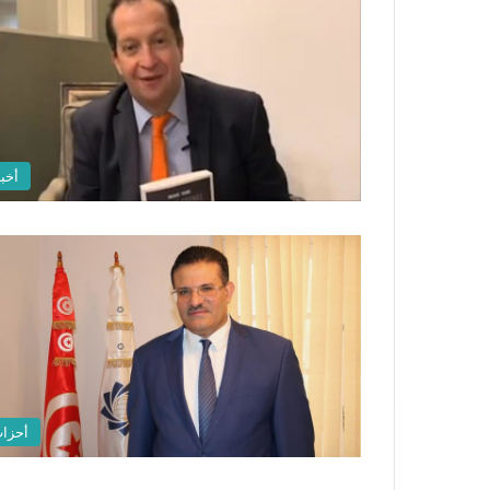
أخبا
أحزا