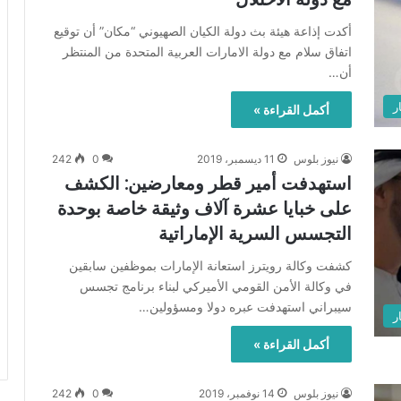
أكدت إذاعة هيئة بث دولة الكيان الصهيوني “مكان” أن توقيع
اتفاق سلام مع دولة الامارات العربية المتحدة من المنتظر
أن…
ر
أكمل القراءة »
نيوز بلوس
11 ديسمبر، 2019
0
242
استهدفت أمير قطر ومعارضين: الكشف
على خبايا عشرة آلاف وثيقة خاصة بوحدة
التجسس السرية الإماراتية
كشفت وكالة رويترز استعانة الإمارات بموظفين سابقين
في وكالة الأمن القومي الأميركي لبناء برنامج تجسس
سيبراني استهدفت عبره دولا ومسؤولين…
ر
أكمل القراءة »
نيوز بلوس
14 نوفمبر، 2019
0
242