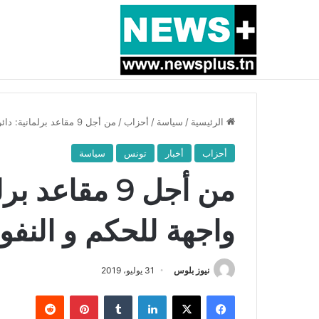
أخبار عاجلة
بسبب المرزوقي وبتكليف من سعيّد: الخارجية تستدعي
الرئيسية
/
سياسة
/
أحزاب
/
من أجل 9 مقاعد برلمانية: دائرة تونس1 واجهة للحكم و النفوذ والتموقع السياسي
أحزاب
أخبار
تونس
سياسة
واجهة للحكم و النفو
نيوز بلوس
31 يوليو، 2019
فيسبوك
X
لينكدإن
بينتيريست