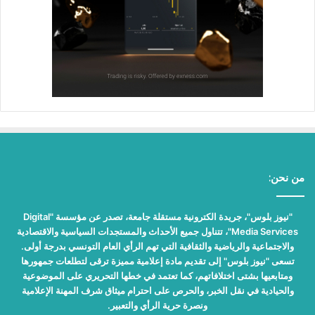
من نحن:
"نيوز بلوس"، جريدة الكترونية مستقلة جامعة، تصدر عن مؤسسة "Digital
Media Services"، تتناول جميع الأحداث والمستجدات السياسية والاقتصادية
والاجتماعية والرياضية والثقافية التي تهم الرأي العام التونسي بدرجة أولى.
تسعى "نيوز بلوس" إلى تقديم مادة إعلامية مميزة ترقى لتطلعات جمهورها
ومتابعيها بشتى اختلافاتهم، كما تعتمد في خطها التحريري على الموضوعية
والحيادية في نقل الخبر، والحرص على احترام ميثاق شرف المهنة الإعلامية
ونصرة حرية الرأي والتعبير.