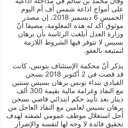
وقال محمد بن سالم في مداخلة اذاعية
على أمواج اذاعة شمس أف أم اليوم
الخميس 6 ديسمبر 2018، إن مصدر
موثوق أكد له هذه المعلومة، مضيفا أنّ
وزارة العدل أبلغت الرئاسة بأن برهان
بسيس لا تتوفر فيها الشروط اللازمة
لتمتيعه بالعفو.
يذكر أنّ محكمة الإستئناف بتونس، كانت
قد قضت في 2 أكتوبر 2018 بسجن
القيادي بنداء تونس برهان بسيس سنتين
مع النفاذ وغرامة مالية بقيمة 300 ألف
دينار بعد
تأييد حكم ابتدائي قاضي بسجن
برهان بسيس لعامين مع النفاذ العاجل من
أجل استغلال موظف عمومي لصفته لهدف
تحقيق فائدة لا وجه لها لنفسه والإضرار