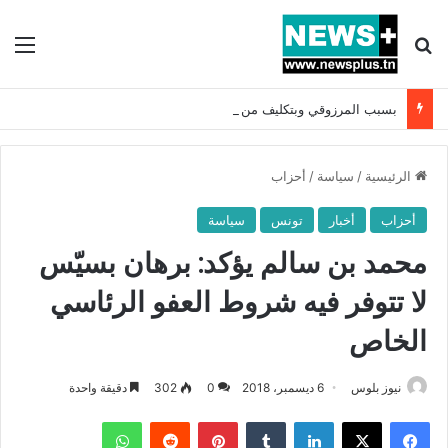
بحث عن
الق
بسبب المرزوقي وبتكليف من سعيّد: الخارجية تستدعي السفيرة الفرنسية بتونس وتبلغها احتجاجا شديد اللهجة !!
الرئيسية
/
سياسة
/
أحزاب
أحزاب
أخبار
تونس
سياسة
محمد بن سالم يؤكد: برهان بسيّس
لا تتوفر فيه شروط العفو الرئاسي
الخاص
نيوز بلوس
6 ديسمبر، 2018
0
302
دقيقة واحدة
فيسبوك
X
لينكدإن
بينتيريست
واتساب