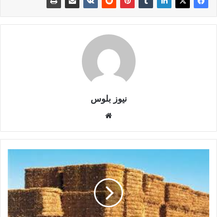
نيوز بلوس
موقع
الويب