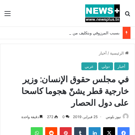
بحث عن
الق
بسبب المرزوقي وبتكليف من سعيّد: الخارجية تستدعي السفيرة الفرنسية بتونس وتبلغها احتجاجا شديد اللهجة !!
الرئيسية
/
أخبار
أخبار
دولي
عربي
في مجلس حقوق الإنسان: وزير
خارجية قطر يشنّ هجوما كاسحا
على دول الحصار
نيوز بلوس
25 فبراير، 2019
0
272
دقيقة واحدة
فيسبوك
X
لينكدإن
بينتيريست
واتساب