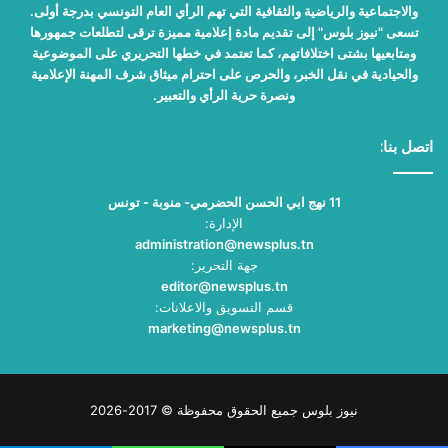
والاجتماعية والرياضية والثقافية التي تهم الرأي العام التونسي بدرجة أولى.
تسعى "نيوز بلوس" إلى تقديم مادة إعلامية مميزة ترقى لتطلعات جمهورها
ومتابعيها بشتى اختلافاتهم، كما تعتمد في خطها التحريري على الموضوعية
والحيادية في نقل الخبر، والحرص على احترام ميثاق شرف المهنة الإعلامية
ونصرة حرية الرأي والتعبير.
اتصل بنا:
11 نهج ابي الحسن الحضرمي- منوبة - تونس
الإدارة:
administration@newsplus.tn
جهة التحرير:
editor@newsplus.tn
قسم التسويق والاعلانات:
marketing@newsplus.tn
نيوز بلوس جميع الحقوق محفوظة © 2017-2026