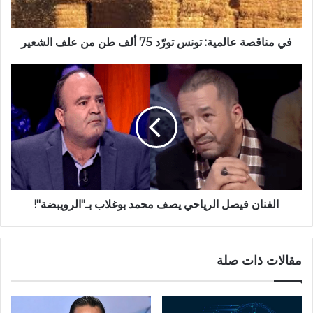
في مناقصة عالمية: تونس تورّد 75 ألف طن من علف الشعير
الفنان فيصل الرياحي يصف محمد بوغلاب بـ"الرويبضة"!
مقالات ذات صلة