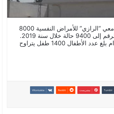
وصل معدل الإيواء بمستشفى الجامعي “الرازي” للأمراض النفسية 8000
ووفق ما أوردته إذاعة جوهرة اف ام بلغ عدد الأطفال 1400 طفل يتراوح
بينتيريست