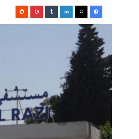
فيسبوك
X
لينكدإن
بينتيريست