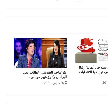
(تعيش منذ 20 سنة في ألمانيا) إقبال
ف ترشحها للانتخابات
عبّو تُهاجم الغنوشي، تُطالب بحل
البرلمان وتُبرؤ عبير موسي..
26 مارس، 2021