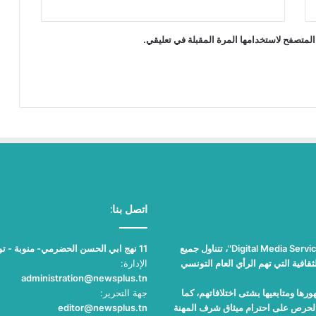
المتصفح لاستخدامها المرة المقبلة في تعليقي.
اتصل بنا:
"نيوز بلوس"، جريدة الكترونية مستقلة جامعة، تصدر عن مؤسسة "Digital Media Services"، تتناول جميع
11 نهج ابي الحسن الحضرمي- منوبة - تونس
قافية التي تهم الرأي العام التونسي
الإدارة:
administration@newsplus.tn
ها ومتابعيها بشتى اختلافاتهم، كما
جهة التحرير:
والحرص على احترام ميثاق شرف المهنة
editor@newsplus.tn